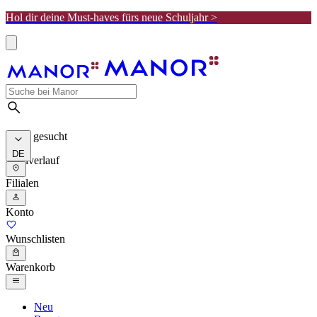
Hol dir deine Must-haves fürs neue Schuljahr >
Meist gesucht
DE
Suchverlauf
Filialen
Konto
Wunschlisten
Warenkorb
Neu