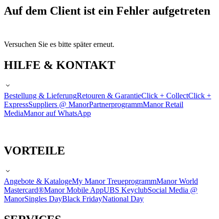
Auf dem Client ist ein Fehler aufgetreten
Versuchen Sie es bitte später erneut.
HILFE & KONTAKT
Bestellung & Lieferung
Retouren & Garantie
Click + Collect
Click +
Express
Suppliers @ Manor
Partnerprogramm
Manor Retail
Media
Manor auf WhatsApp
VORTEILE
Angebote & Kataloge
My Manor Treueprogramm
Manor World
Mastercard®
Manor Mobile App
UBS Keyclub
Social Media @
Manor
Singles Day
Black Friday
National Day