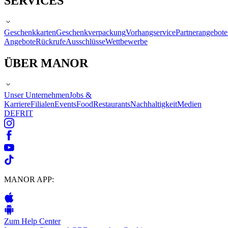
SERVICES
Geschenkkarten
Geschenkverpackung
Vorhangservice
Partnerangebote
Angebote
Rückrufe
Ausschlüsse
Wettbewerbe
ÜBER MANOR
Unser Unternehmen
Jobs &
Karriere
Filialen
Events
Food
Restaurants
Nachhaltigkeit
Medien
DE
FR
IT
MANOR APP:
Zum Help Center