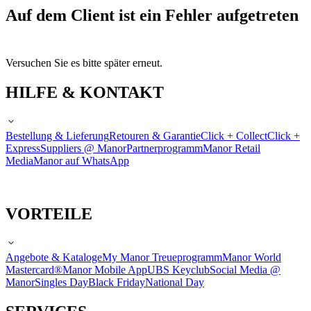
Auf dem Client ist ein Fehler aufgetreten
Versuchen Sie es bitte später erneut.
HILFE & KONTAKT
Bestellung & Lieferung
Retouren & Garantie
Click + Collect
Click +
Express
Suppliers @ Manor
Partnerprogramm
Manor Retail
Media
Manor auf WhatsApp
VORTEILE
Angebote & Kataloge
My Manor Treueprogramm
Manor World
Mastercard®
Manor Mobile App
UBS Keyclub
Social Media @
Manor
Singles Day
Black Friday
National Day