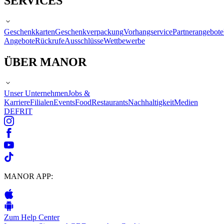
SERVICES
Geschenkkarten
Geschenkverpackung
Vorhangservice
Partnerangebote
Angebote
Rückrufe
Ausschlüsse
Wettbewerbe
ÜBER MANOR
Unser Unternehmen
Jobs &
Karriere
Filialen
Events
Food
Restaurants
Nachhaltigkeit
Medien
DE
FR
IT
MANOR APP:
Zum Help Center