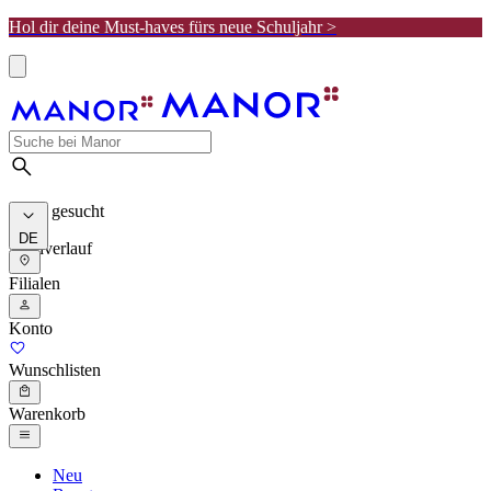
Hol dir deine Must-haves fürs neue Schuljahr >
Meist gesucht
DE
Suchverlauf
Filialen
Konto
Wunschlisten
Warenkorb
Neu