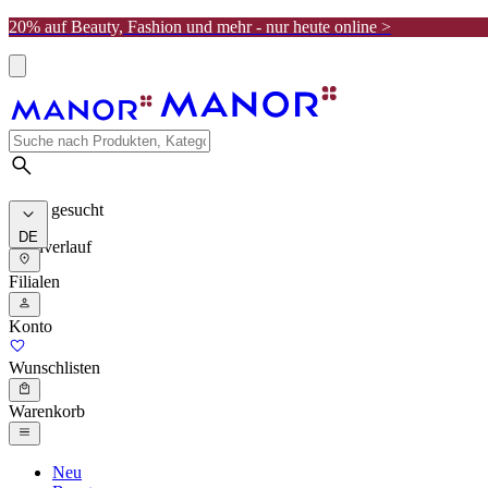
20% auf Beauty, Fashion und mehr - nur heute online >
Meist gesucht
DE
Suchverlauf
Filialen
Konto
Wunschlisten
Warenkorb
Neu