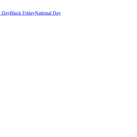
s Day
Black Friday
National Day