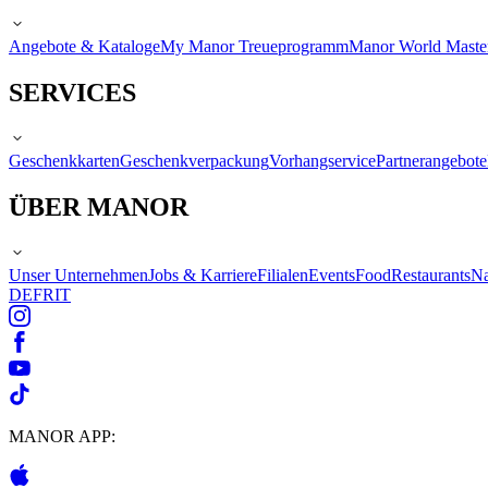
Angebote & Kataloge
My Manor Treueprogramm
Manor World Maste
SERVICES
Geschenkkarten
Geschenkverpackung
Vorhangservice
Partnerangebote
ÜBER MANOR
Unser Unternehmen
Jobs & Karriere
Filialen
Events
Food
Restaurants
Na
DE
FR
IT
MANOR APP: