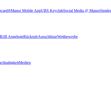
rcard®
Manor Mobile App
UBS Keyclub
Social Media @ Manor
Single
B2B Angebote
Rückrufe
Ausschlüsse
Wettbewerbe
chhaltigkeit
Medien