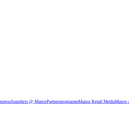
xpress
Suppliers @ Manor
Partnerprogramm
Manor Retail Media
Manor 