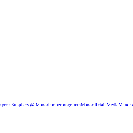
xpress
Suppliers @ Manor
Partnerprogramm
Manor Retail Media
Manor 