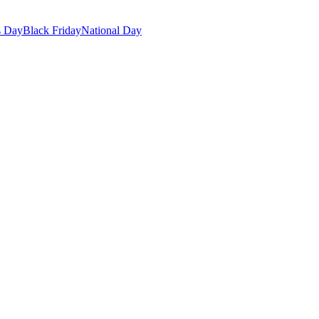
s Day
Black Friday
National Day