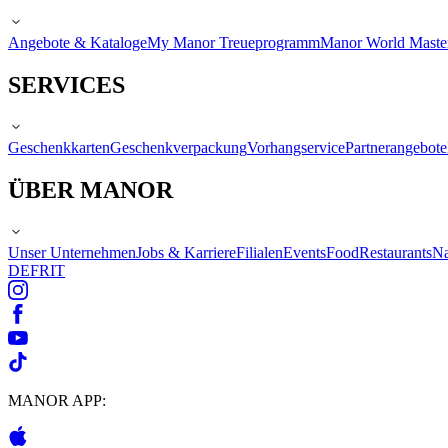
Angebote & Kataloge
My Manor Treueprogramm
Manor World Maste
SERVICES
Geschenkkarten
Geschenkverpackung
Vorhangservice
Partnerangebote
ÜBER MANOR
Unser Unternehmen
Jobs & Karriere
Filialen
Events
Food
Restaurants
Na
DE
FR
IT
MANOR APP: