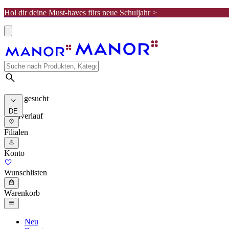
Hol dir deine Must-haves fürs neue Schuljahr >
Meist gesucht
DE
Suchverlauf
Filialen
Konto
Wunschlisten
Warenkorb
Neu