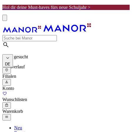
Hol dir deine Must-haves fürs neue Schuljahr >
Meist gesucht
DE
Suchverlauf
Filialen
Konto
Wunschlisten
Warenkorb
Neu