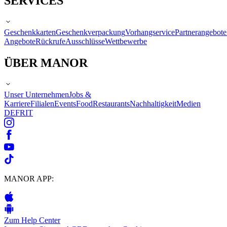
SERVICES
Geschenkkarten
Geschenkverpackung
Vorhangservice
Partnerangebote
Angebote
Rückrufe
Ausschlüsse
Wettbewerbe
ÜBER MANOR
Unser Unternehmen
Jobs &
Karriere
Filialen
Events
Food
Restaurants
Nachhaltigkeit
Medien
DE
FR
IT
MANOR APP:
Zum Help Center