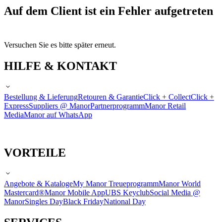
Auf dem Client ist ein Fehler aufgetreten
Versuchen Sie es bitte später erneut.
HILFE & KONTAKT
Bestellung & Lieferung
Retouren & Garantie
Click + Collect
Click +
Express
Suppliers @ Manor
Partnerprogramm
Manor Retail
Media
Manor auf WhatsApp
VORTEILE
Angebote & Kataloge
My Manor Treueprogramm
Manor World
Mastercard®
Manor Mobile App
UBS Keyclub
Social Media @
Manor
Singles Day
Black Friday
National Day