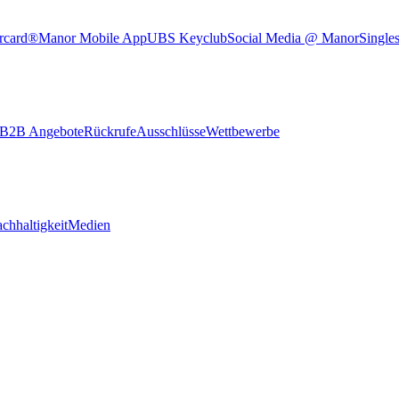
rcard®
Manor Mobile App
UBS Keyclub
Social Media @ Manor
Single
B2B Angebote
Rückrufe
Ausschlüsse
Wettbewerbe
chhaltigkeit
Medien