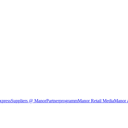
xpress
Suppliers @ Manor
Partnerprogramm
Manor Retail Media
Manor 