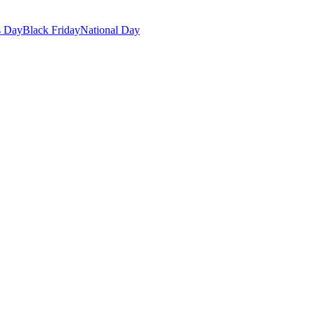
s Day
Black Friday
National Day