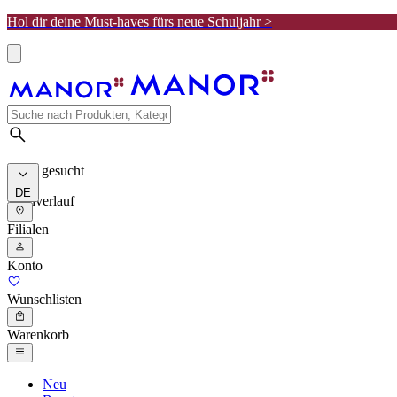
Hol dir deine Must-haves fürs neue Schuljahr >
Meist gesucht
DE
Suchverlauf
Filialen
Konto
Wunschlisten
Warenkorb
Neu