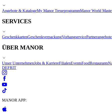
Angebote & Kataloge
My Manor Treueprogramm
Manor World Maste
SERVICES
Geschenkkarten
Geschenkverpackung
Vorhangservice
Partnerangebote
ÜBER MANOR
Unser Unternehmen
Jobs & Karriere
Filialen
Events
Food
Restaurants
Na
DE
FR
IT
MANOR APP: