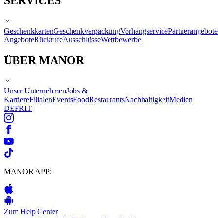
SERVICES
Geschenkkarten
Geschenkverpackung
Vorhangservice
Partnerangebote
Angebote
Rückrufe
Ausschlüsse
Wettbewerbe
ÜBER MANOR
Unser Unternehmen
Jobs &
Karriere
Filialen
Events
Food
Restaurants
Nachhaltigkeit
Medien
DE
FR
IT
MANOR APP:
Zum Help Center