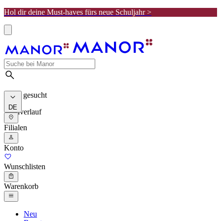
Hol dir deine Must-haves fürs neue Schuljahr >
Meist gesucht
DE
Suchverlauf
Filialen
Konto
Wunschlisten
Warenkorb
Neu