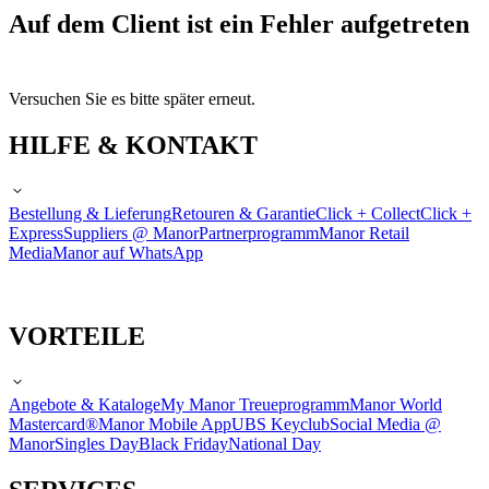
Auf dem Client ist ein Fehler aufgetreten
Versuchen Sie es bitte später erneut.
HILFE & KONTAKT
Bestellung & Lieferung
Retouren & Garantie
Click + Collect
Click +
Express
Suppliers @ Manor
Partnerprogramm
Manor Retail
Media
Manor auf WhatsApp
VORTEILE
Angebote & Kataloge
My Manor Treueprogramm
Manor World
Mastercard®
Manor Mobile App
UBS Keyclub
Social Media @
Manor
Singles Day
Black Friday
National Day