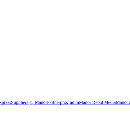
xpress
Suppliers @ Manor
Partnerprogramm
Manor Retail Media
Manor 