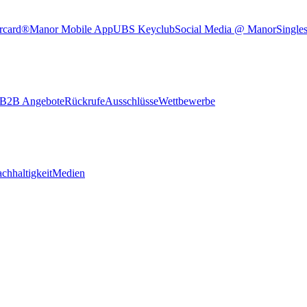
rcard®
Manor Mobile App
UBS Keyclub
Social Media @ Manor
Single
B2B Angebote
Rückrufe
Ausschlüsse
Wettbewerbe
chhaltigkeit
Medien