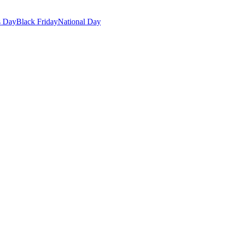
s Day
Black Friday
National Day