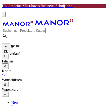
Hol dir deine Must-haves fürs neue Schuljahr >
Meist gesucht
DE
Suchverlauf
Filialen
Konto
Wunschlisten
Warenkorb
Neu