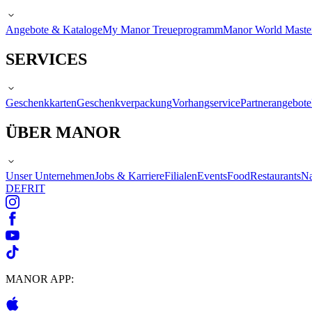
Angebote & Kataloge
My Manor Treueprogramm
Manor World Maste
SERVICES
Geschenkkarten
Geschenkverpackung
Vorhangservice
Partnerangebote
ÜBER MANOR
Unser Unternehmen
Jobs & Karriere
Filialen
Events
Food
Restaurants
Na
DE
FR
IT
MANOR APP: