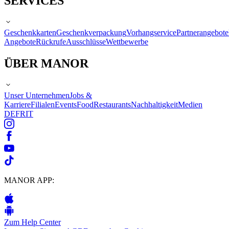
SERVICES
Geschenkkarten
Geschenkverpackung
Vorhangservice
Partnerangebote
Angebote
Rückrufe
Ausschlüsse
Wettbewerbe
ÜBER MANOR
Unser Unternehmen
Jobs &
Karriere
Filialen
Events
Food
Restaurants
Nachhaltigkeit
Medien
DE
FR
IT
MANOR APP:
Zum Help Center