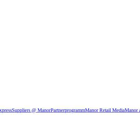
xpress
Suppliers @ Manor
Partnerprogramm
Manor Retail Media
Manor 