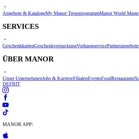
Angebote & Kataloge
My Manor Treueprogramm
Manor World Maste
SERVICES
Geschenkkarten
Geschenkverpackung
Vorhangservice
Partnerangebote
ÜBER MANOR
Unser Unternehmen
Jobs & Karriere
Filialen
Events
Food
Restaurants
Na
DE
FR
IT
MANOR APP: