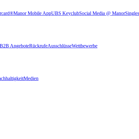
rcard®
Manor Mobile App
UBS Keyclub
Social Media @ Manor
Single
B2B Angebote
Rückrufe
Ausschlüsse
Wettbewerbe
chhaltigkeit
Medien