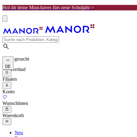
Hol dir deine Must-haves fürs neue Schuljahr >
Meist gesucht
DE
Suchverlauf
Filialen
Konto
Wunschlisten
Warenkorb
Neu