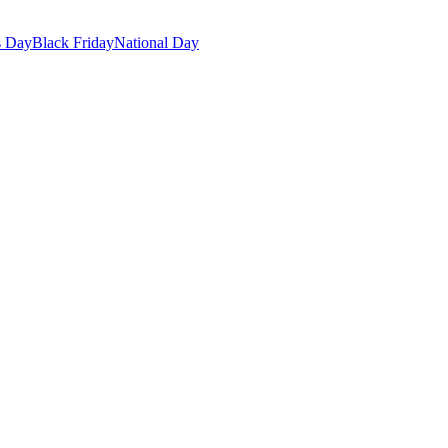
s Day
Black Friday
National Day