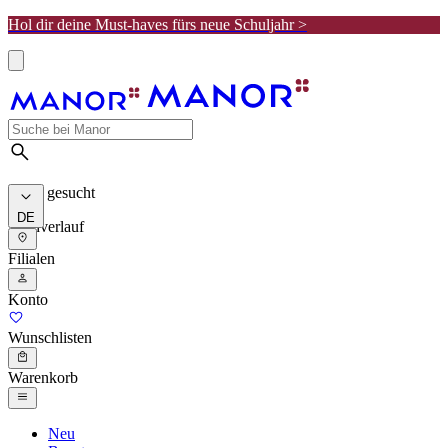
Hol dir deine Must-haves fürs neue Schuljahr >
Meist gesucht
DE
Suchverlauf
Filialen
Konto
Wunschlisten
Warenkorb
Neu