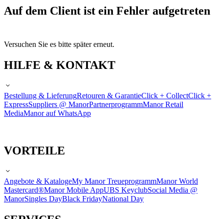
Auf dem Client ist ein Fehler aufgetreten
Versuchen Sie es bitte später erneut.
HILFE & KONTAKT
Bestellung & Lieferung
Retouren & Garantie
Click + Collect
Click +
Express
Suppliers @ Manor
Partnerprogramm
Manor Retail
Media
Manor auf WhatsApp
VORTEILE
Angebote & Kataloge
My Manor Treueprogramm
Manor World
Mastercard®
Manor Mobile App
UBS Keyclub
Social Media @
Manor
Singles Day
Black Friday
National Day