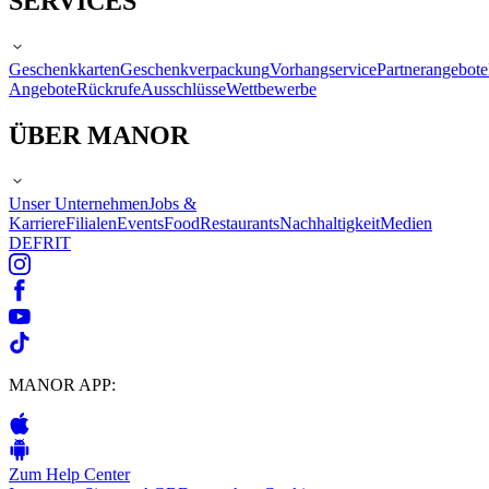
SERVICES
Geschenkkarten
Geschenkverpackung
Vorhangservice
Partnerangebote
Angebote
Rückrufe
Ausschlüsse
Wettbewerbe
ÜBER MANOR
Unser Unternehmen
Jobs &
Karriere
Filialen
Events
Food
Restaurants
Nachhaltigkeit
Medien
DE
FR
IT
MANOR APP:
Zum Help Center