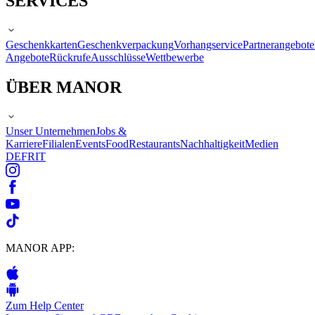
SERVICES
Geschenkkarten
Geschenkverpackung
Vorhangservice
Partnerangebote
Angebote
Rückrufe
Ausschlüsse
Wettbewerbe
ÜBER MANOR
Unser Unternehmen
Jobs &
Karriere
Filialen
Events
Food
Restaurants
Nachhaltigkeit
Medien
DE
FR
IT
MANOR APP:
Zum Help Center