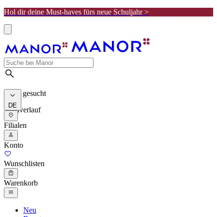
Hol dir deine Must-haves fürs neue Schuljahr >
Meist gesucht
DE
Suchverlauf
Filialen
Konto
Wunschlisten
Warenkorb
Neu