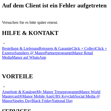
Auf dem Client ist ein Fehler aufgetreten
Versuchen Sie es bitte später erneut.
HILFE & KONTAKT
Bestellung & Lieferung
Retouren & Garantie
Click + Collect
Click +
Express
Suppliers @ Manor
Partnerprogramm
Manor Retail
Media
Manor auf WhatsApp
VORTEILE
Angebote & Kataloge
My Manor Treueprogramm
Manor World
Mastercard®
Manor Mobile App
UBS Keyclub
Social Media @
Manor
Singles Day
Black Friday
National Day