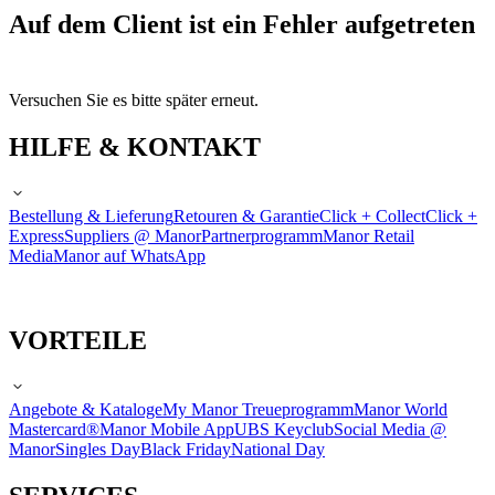
Auf dem Client ist ein Fehler aufgetreten
Versuchen Sie es bitte später erneut.
HILFE & KONTAKT
Bestellung & Lieferung
Retouren & Garantie
Click + Collect
Click +
Express
Suppliers @ Manor
Partnerprogramm
Manor Retail
Media
Manor auf WhatsApp
VORTEILE
Angebote & Kataloge
My Manor Treueprogramm
Manor World
Mastercard®
Manor Mobile App
UBS Keyclub
Social Media @
Manor
Singles Day
Black Friday
National Day