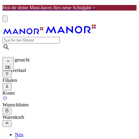
Hol dir deine Must-haves fürs neue Schuljahr >
Meist gesucht
DE
Suchverlauf
Filialen
Konto
Wunschlisten
Warenkorb
Neu