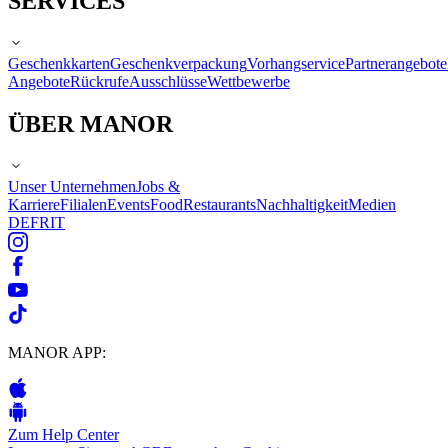
SERVICES
Geschenkkarten
Geschenkverpackung
Vorhangservice
Partnerangebote
Angebote
Rückrufe
Ausschlüsse
Wettbewerbe
ÜBER MANOR
Unser Unternehmen
Jobs &
Karriere
Filialen
Events
Food
Restaurants
Nachhaltigkeit
Medien
DE
FR
IT
MANOR APP:
Zum Help Center