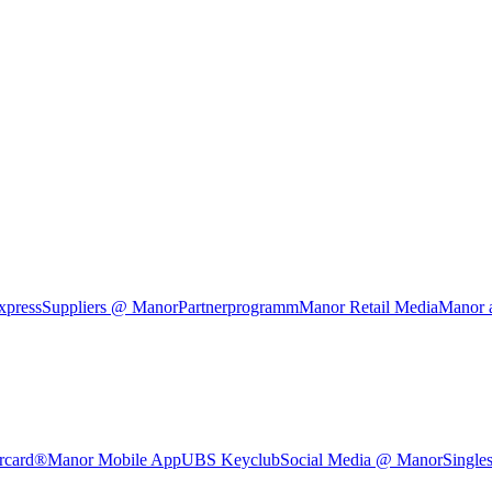
xpress
Suppliers @ Manor
Partnerprogramm
Manor Retail Media
Manor 
rcard®
Manor Mobile App
UBS Keyclub
Social Media @ Manor
Single