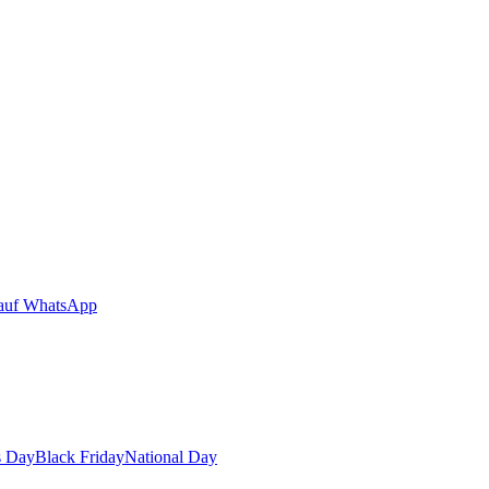
auf WhatsApp
s Day
Black Friday
National Day