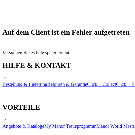
Auf dem Client ist ein Fehler aufgetreten
Versuchen Sie es bitte später erneut.
HILFE & KONTAKT
Bestellung & Lieferung
Retouren & Garantie
Click + Collect
Click + E
VORTEILE
Angebote & Kataloge
My Manor Treueprogramm
Manor World Maste