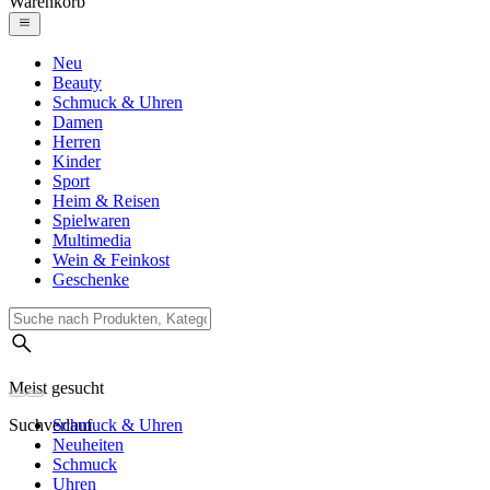
Warenkorb
Neu
Beauty
Schmuck & Uhren
Damen
Herren
Kinder
Sport
Heim & Reisen
Spielwaren
Multimedia
Wein & Feinkost
Geschenke
Meist gesucht
Suchverlauf
Schmuck & Uhren
Neuheiten
Schmuck
Uhren