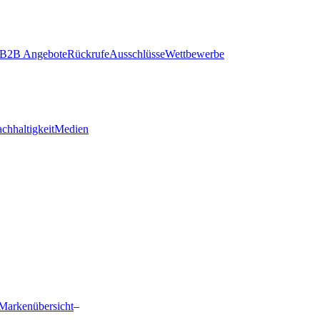
B2B Angebote
Rückrufe
Ausschlüsse
Wettbewerbe
chhaltigkeit
Medien
Markenübersicht
–