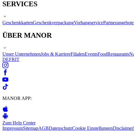
SERVICES
Geschenkkarten
Geschenkverpackung
Vorhangservice
Partnerangebote
ÜBER MANOR
Unser Unternehmen
Jobs & Karriere
Filialen
Events
Food
Restaurants
Na
DE
FR
IT
MANOR APP:
Zum Help Center
Impressum
Sitemap
AGB
Datenschutz
Cookie Einstellungen
Disclaimer