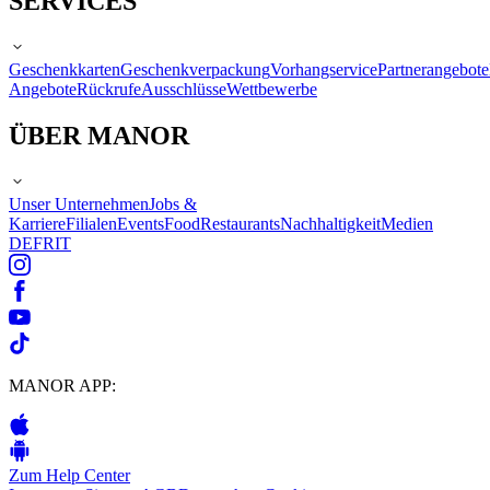
SERVICES
Geschenkkarten
Geschenkverpackung
Vorhangservice
Partnerangebote
Angebote
Rückrufe
Ausschlüsse
Wettbewerbe
ÜBER MANOR
Unser Unternehmen
Jobs &
Karriere
Filialen
Events
Food
Restaurants
Nachhaltigkeit
Medien
DE
FR
IT
MANOR APP:
Zum Help Center