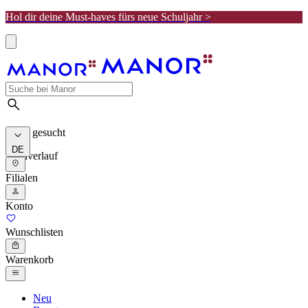
Hol dir deine Must-haves fürs neue Schuljahr >
Meist gesucht
DE
Suchverlauf
Filialen
Konto
Wunschlisten
Warenkorb
Neu