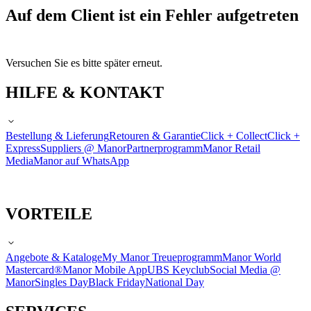
Auf dem Client ist ein Fehler aufgetreten
Versuchen Sie es bitte später erneut.
HILFE & KONTAKT
Bestellung & Lieferung
Retouren & Garantie
Click + Collect
Click +
Express
Suppliers @ Manor
Partnerprogramm
Manor Retail
Media
Manor auf WhatsApp
VORTEILE
Angebote & Kataloge
My Manor Treueprogramm
Manor World
Mastercard®
Manor Mobile App
UBS Keyclub
Social Media @
Manor
Singles Day
Black Friday
National Day