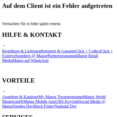
Auf dem Client ist ein Fehler aufgetreten
Versuchen Sie es bitte später erneut.
HILFE & KONTAKT
Bestellung & Lieferung
Retouren & Garantie
Click + Collect
Click +
Express
Suppliers @ Manor
Partnerprogramm
Manor Retail
Media
Manor auf WhatsApp
VORTEILE
Angebote & Kataloge
My Manor Treueprogramm
Manor World
Mastercard®
Manor Mobile App
UBS Keyclub
Social Media @
Manor
Singles Day
Black Friday
National Day