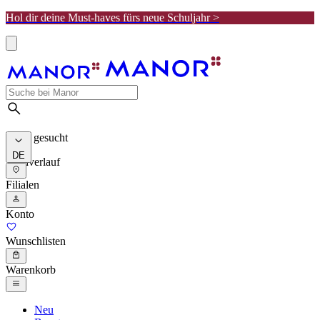
Hol dir deine Must-haves fürs neue Schuljahr >
Meist gesucht
DE
Suchverlauf
Filialen
Konto
Wunschlisten
Warenkorb
Neu