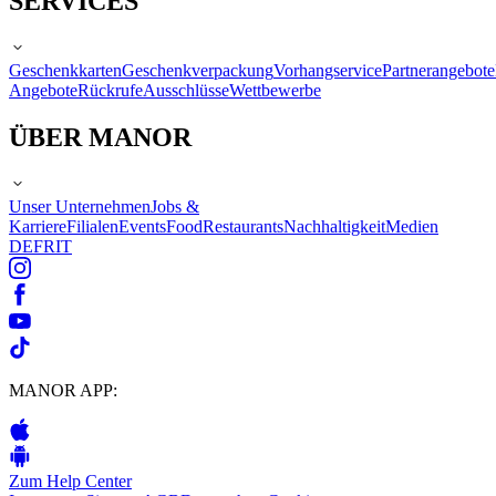
SERVICES
Geschenkkarten
Geschenkverpackung
Vorhangservice
Partnerangebote
Angebote
Rückrufe
Ausschlüsse
Wettbewerbe
ÜBER MANOR
Unser Unternehmen
Jobs &
Karriere
Filialen
Events
Food
Restaurants
Nachhaltigkeit
Medien
DE
FR
IT
MANOR APP:
Zum Help Center