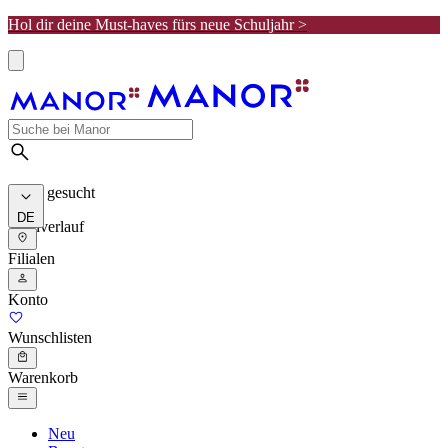
Hol dir deine Must-haves fürs neue Schuljahr >
Meist gesucht
DE
Suchverlauf
Filialen
Konto
Wunschlisten
Warenkorb
Neu