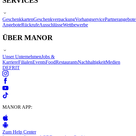
SERVICES
Geschenkkarten
Geschenkverpackung
Vorhangservice
Partnerangebote
Angebote
Rückrufe
Ausschlüsse
Wettbewerbe
ÜBER MANOR
Unser Unternehmen
Jobs &
Karriere
Filialen
Events
Food
Restaurants
Nachhaltigkeit
Medien
DE
FR
IT
MANOR APP:
Zum Help Center