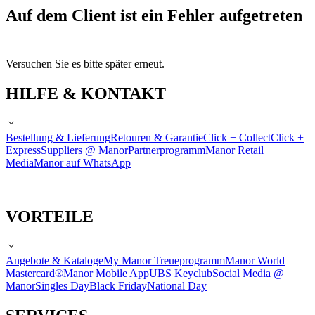
Auf dem Client ist ein Fehler aufgetreten
Versuchen Sie es bitte später erneut.
HILFE & KONTAKT
Bestellung & Lieferung
Retouren & Garantie
Click + Collect
Click +
Express
Suppliers @ Manor
Partnerprogramm
Manor Retail
Media
Manor auf WhatsApp
VORTEILE
Angebote & Kataloge
My Manor Treueprogramm
Manor World
Mastercard®
Manor Mobile App
UBS Keyclub
Social Media @
Manor
Singles Day
Black Friday
National Day