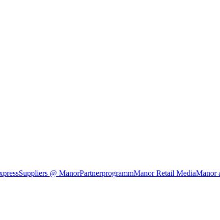
xpress
Suppliers @ Manor
Partnerprogramm
Manor Retail Media
Manor 