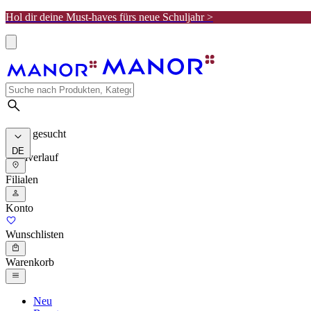
Hol dir deine Must-haves fürs neue Schuljahr >
Meist gesucht
DE
Suchverlauf
Filialen
Konto
Wunschlisten
Warenkorb
Neu