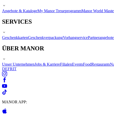
Angebote & Kataloge
My Manor Treueprogramm
Manor World Maste
SERVICES
Geschenkkarten
Geschenkverpackung
Vorhangservice
Partnerangebote
ÜBER MANOR
Unser Unternehmen
Jobs & Karriere
Filialen
Events
Food
Restaurants
Na
DE
FR
IT
MANOR APP: