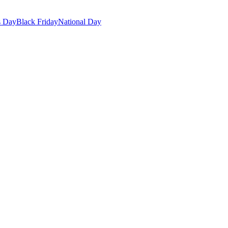
s Day
Black Friday
National Day