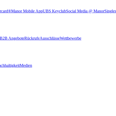
rcard®
Manor Mobile App
UBS Keyclub
Social Media @ Manor
Single
B2B Angebote
Rückrufe
Ausschlüsse
Wettbewerbe
chhaltigkeit
Medien