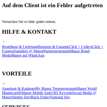
Auf dem Client ist ein Fehler aufgetreten
Versuchen Sie es bitte später erneut.
HILFE & KONTAKT
Bestellung & Lieferung
Retouren & Garantie
Click + Collect
Click +
Express
Suppliers @ Manor
Partnerprogramm
Manor Retail
Media
Manor auf WhatsApp
VORTEILE
Angebote & Kataloge
My Manor Treueprogramm
Manor World
Mastercard®
Manor Mobile App
UBS Keyclub
Social Media @
Manor
Singles Day
Black Friday
National Day