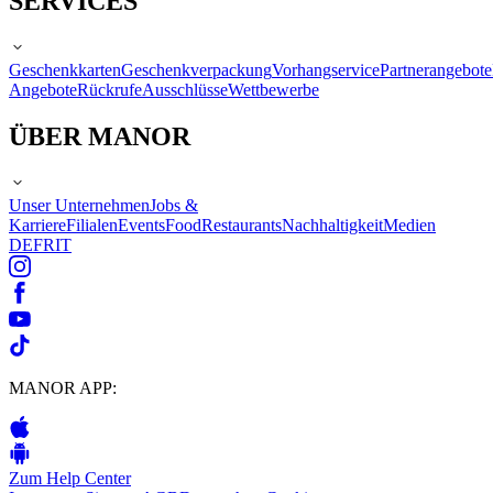
SERVICES
Geschenkkarten
Geschenkverpackung
Vorhangservice
Partnerangebote
Angebote
Rückrufe
Ausschlüsse
Wettbewerbe
ÜBER MANOR
Unser Unternehmen
Jobs &
Karriere
Filialen
Events
Food
Restaurants
Nachhaltigkeit
Medien
DE
FR
IT
MANOR APP:
Zum Help Center