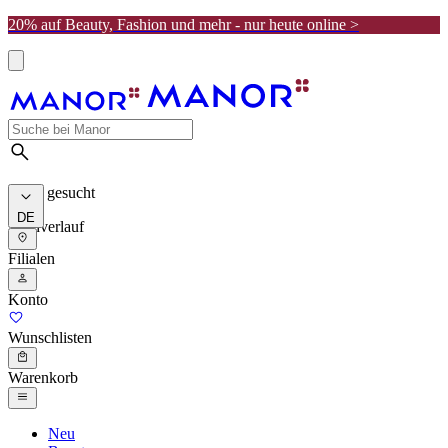
20% auf Beauty, Fashion und mehr - nur heute online >
Meist gesucht
DE
Suchverlauf
Filialen
Konto
Wunschlisten
Warenkorb
Neu