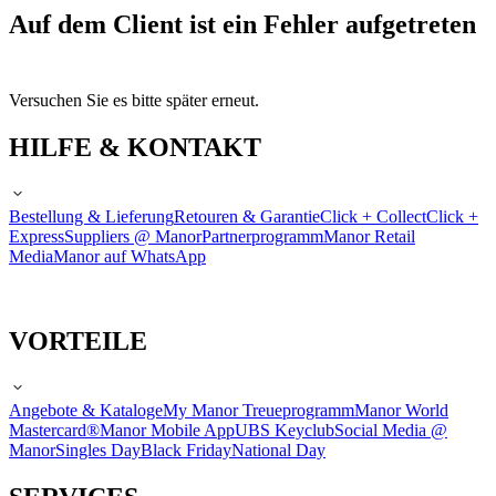
Auf dem Client ist ein Fehler aufgetreten
Versuchen Sie es bitte später erneut.
HILFE & KONTAKT
Bestellung & Lieferung
Retouren & Garantie
Click + Collect
Click +
Express
Suppliers @ Manor
Partnerprogramm
Manor Retail
Media
Manor auf WhatsApp
VORTEILE
Angebote & Kataloge
My Manor Treueprogramm
Manor World
Mastercard®
Manor Mobile App
UBS Keyclub
Social Media @
Manor
Singles Day
Black Friday
National Day