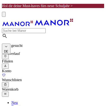
Hol dir deine Must-haves fürs neue Schuljahr >
Meist gesucht
DE
Suchverlauf
Filialen
Konto
Wunschlisten
Warenkorb
Neu