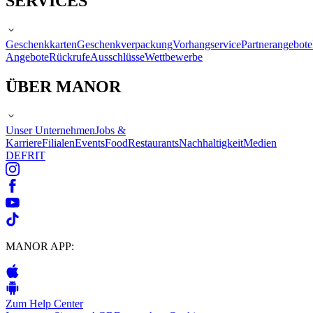
SERVICES
Geschenkkarten
Geschenkverpackung
Vorhangservice
Partnerangebote
Angebote
Rückrufe
Ausschlüsse
Wettbewerbe
ÜBER MANOR
Unser Unternehmen
Jobs &
Karriere
Filialen
Events
Food
Restaurants
Nachhaltigkeit
Medien
DE
FR
IT
MANOR APP:
Zum Help Center