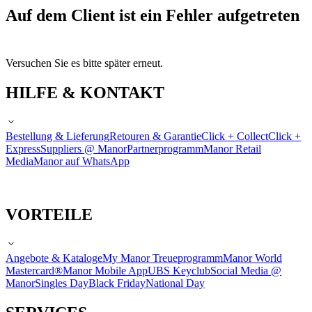
Auf dem Client ist ein Fehler aufgetreten
Versuchen Sie es bitte später erneut.
HILFE & KONTAKT
Bestellung & Lieferung
Retouren & Garantie
Click + Collect
Click +
Express
Suppliers @ Manor
Partnerprogramm
Manor Retail
Media
Manor auf WhatsApp
VORTEILE
Angebote & Kataloge
My Manor Treueprogramm
Manor World
Mastercard®
Manor Mobile App
UBS Keyclub
Social Media @
Manor
Singles Day
Black Friday
National Day