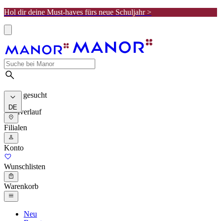
Hol dir deine Must-haves fürs neue Schuljahr >
Meist gesucht
DE
Suchverlauf
Filialen
Konto
Wunschlisten
Warenkorb
Neu