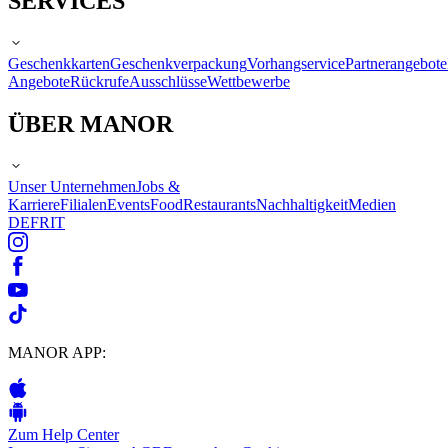
SERVICES
Geschenkkarten
Geschenkverpackung
Vorhangservice
Partnerangebote
Angebote
Rückrufe
Ausschlüsse
Wettbewerbe
ÜBER MANOR
Unser Unternehmen
Jobs &
Karriere
Filialen
Events
Food
Restaurants
Nachhaltigkeit
Medien
DE
FR
IT
MANOR APP:
Zum Help Center