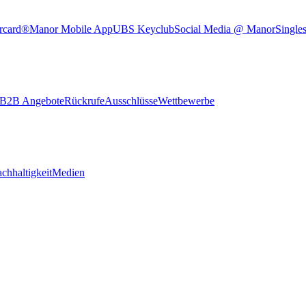
rcard®
Manor Mobile App
UBS Keyclub
Social Media @ Manor
Single
B2B Angebote
Rückrufe
Ausschlüsse
Wettbewerbe
chhaltigkeit
Medien