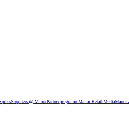
xpress
Suppliers @ Manor
Partnerprogramm
Manor Retail Media
Manor 