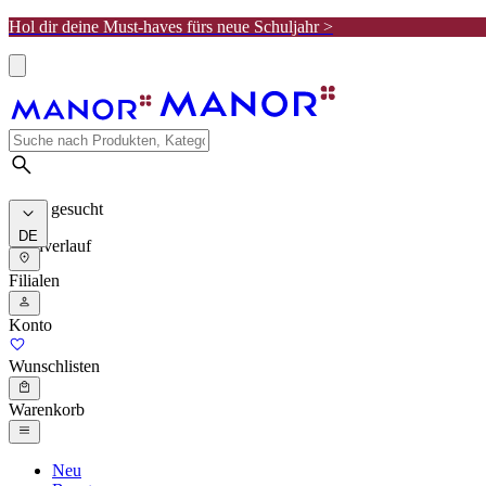
Hol dir deine Must-haves fürs neue Schuljahr >
Meist gesucht
DE
Suchverlauf
Filialen
Konto
Wunschlisten
Warenkorb
Neu