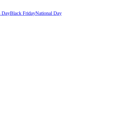
s Day
Black Friday
National Day