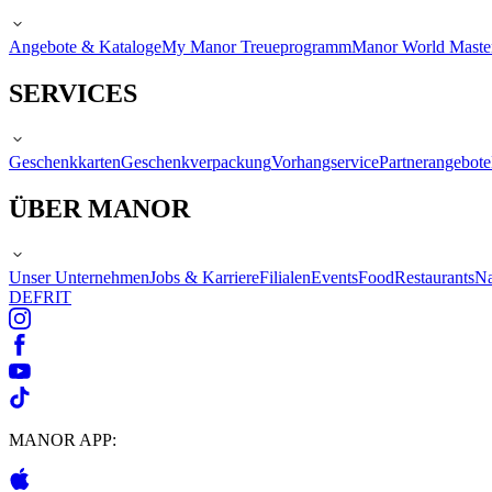
Angebote & Kataloge
My Manor Treueprogramm
Manor World Maste
SERVICES
Geschenkkarten
Geschenkverpackung
Vorhangservice
Partnerangebote
ÜBER MANOR
Unser Unternehmen
Jobs & Karriere
Filialen
Events
Food
Restaurants
Na
DE
FR
IT
MANOR APP: