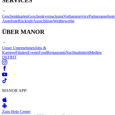
SERVICES
Geschenkkarten
Geschenkverpackung
Vorhangservice
Partnerangebote
Angebote
Rückrufe
Ausschlüsse
Wettbewerbe
ÜBER MANOR
Unser Unternehmen
Jobs &
Karriere
Filialen
Events
Food
Restaurants
Nachhaltigkeit
Medien
DE
FR
IT
MANOR APP:
Zum Help Center