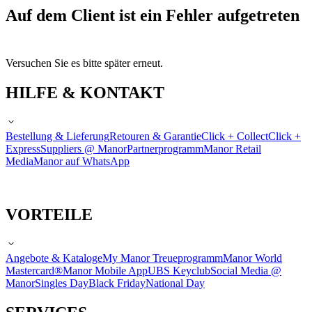
Auf dem Client ist ein Fehler aufgetreten
Versuchen Sie es bitte später erneut.
HILFE & KONTAKT
Bestellung & Lieferung
Retouren & Garantie
Click + Collect
Click +
Express
Suppliers @ Manor
Partnerprogramm
Manor Retail
Media
Manor auf WhatsApp
VORTEILE
Angebote & Kataloge
My Manor Treueprogramm
Manor World
Mastercard®
Manor Mobile App
UBS Keyclub
Social Media @
Manor
Singles Day
Black Friday
National Day