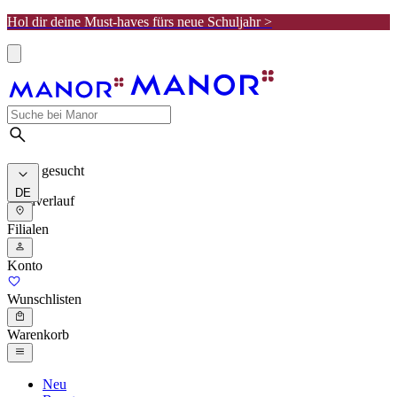
Hol dir deine Must-haves fürs neue Schuljahr >
Meist gesucht
DE
Suchverlauf
Filialen
Konto
Wunschlisten
Warenkorb
Neu