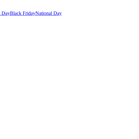
s Day
Black Friday
National Day