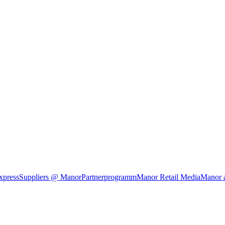
xpress
Suppliers @ Manor
Partnerprogramm
Manor Retail Media
Manor 