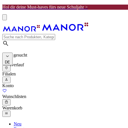
Hol dir deine Must-haves fürs neue Schuljahr >
Meist gesucht
DE
Suchverlauf
Filialen
Konto
Wunschlisten
Warenkorb
Neu