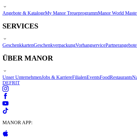
Angebote & Kataloge
My Manor Treueprogramm
Manor World Maste
SERVICES
Geschenkkarten
Geschenkverpackung
Vorhangservice
Partnerangebote
ÜBER MANOR
Unser Unternehmen
Jobs & Karriere
Filialen
Events
Food
Restaurants
Na
DE
FR
IT
MANOR APP: