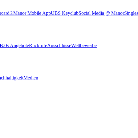
rcard®
Manor Mobile App
UBS Keyclub
Social Media @ Manor
Single
B2B Angebote
Rückrufe
Ausschlüsse
Wettbewerbe
chhaltigkeit
Medien