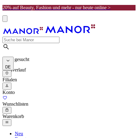
20% auf Beauty, Fashion und mehr - nur heute online >
Meist gesucht
DE
Suchverlauf
Filialen
Konto
Wunschlisten
Warenkorb
Neu