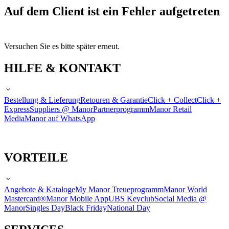
Auf dem Client ist ein Fehler aufgetreten
Versuchen Sie es bitte später erneut.
HILFE & KONTAKT
Bestellung & Lieferung
Retouren & Garantie
Click + Collect
Click +
Express
Suppliers @ Manor
Partnerprogramm
Manor Retail
Media
Manor auf WhatsApp
VORTEILE
Angebote & Kataloge
My Manor Treueprogramm
Manor World
Mastercard®
Manor Mobile App
UBS Keyclub
Social Media @
Manor
Singles Day
Black Friday
National Day