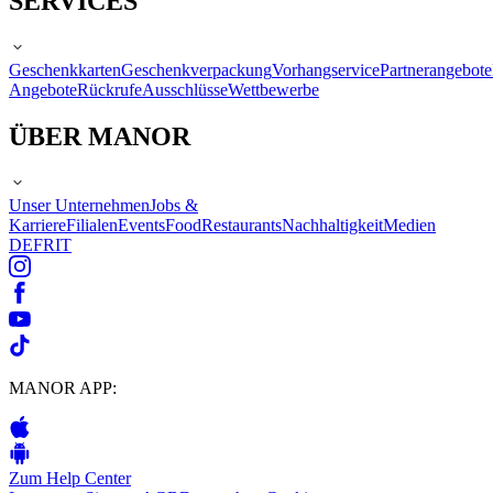
SERVICES
Geschenkkarten
Geschenkverpackung
Vorhangservice
Partnerangebote
Angebote
Rückrufe
Ausschlüsse
Wettbewerbe
ÜBER MANOR
Unser Unternehmen
Jobs &
Karriere
Filialen
Events
Food
Restaurants
Nachhaltigkeit
Medien
DE
FR
IT
MANOR APP:
Zum Help Center