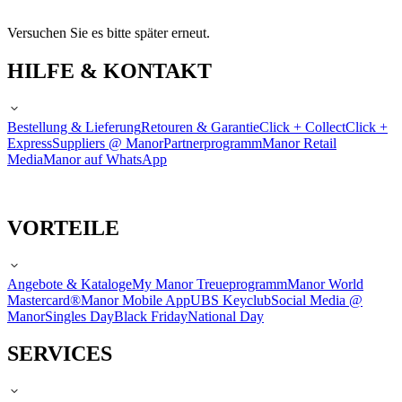
Versuchen Sie es bitte später erneut.
HILFE & KONTAKT
Bestellung & Lieferung
Retouren & Garantie
Click + Collect
Click +
Express
Suppliers @ Manor
Partnerprogramm
Manor Retail
Media
Manor auf WhatsApp
VORTEILE
Angebote & Kataloge
My Manor Treueprogramm
Manor World
Mastercard®
Manor Mobile App
UBS Keyclub
Social Media @
Manor
Singles Day
Black Friday
National Day
SERVICES