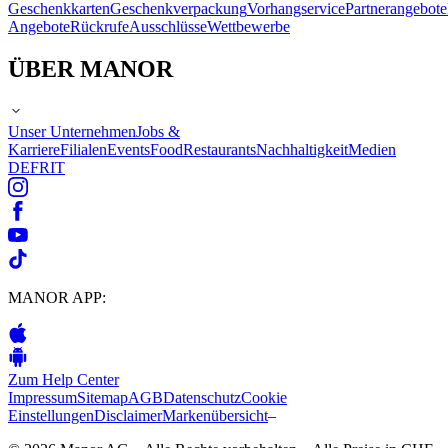
Geschenkkarten
Geschenkverpackung
Vorhangservice
Partnerangebote
Angebote
Rückrufe
Ausschlüsse
Wettbewerbe
ÜBER MANOR
Unser Unternehmen
Jobs &
Karriere
Filialen
Events
Food
Restaurants
Nachhaltigkeit
Medien
DE
FR
IT
MANOR APP:
Zum Help Center
Impressum
Sitemap
AGB
Datenschutz
Cookie
Einstellungen
Disclaimer
Markenübersicht
–