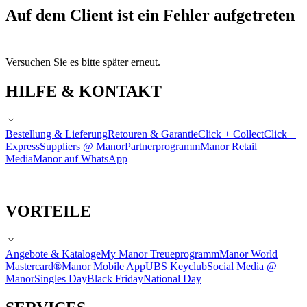
Auf dem Client ist ein Fehler aufgetreten
Versuchen Sie es bitte später erneut.
HILFE & KONTAKT
Bestellung & Lieferung
Retouren & Garantie
Click + Collect
Click +
Express
Suppliers @ Manor
Partnerprogramm
Manor Retail
Media
Manor auf WhatsApp
VORTEILE
Angebote & Kataloge
My Manor Treueprogramm
Manor World
Mastercard®
Manor Mobile App
UBS Keyclub
Social Media @
Manor
Singles Day
Black Friday
National Day