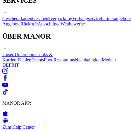
SERVICES
Geschenkkarten
Geschenkverpackung
Vorhangservice
Partnerangebote
Angebote
Rückrufe
Ausschlüsse
Wettbewerbe
ÜBER MANOR
Unser Unternehmen
Jobs &
Karriere
Filialen
Events
Food
Restaurants
Nachhaltigkeit
Medien
DE
FR
IT
MANOR APP:
Zum Help Center