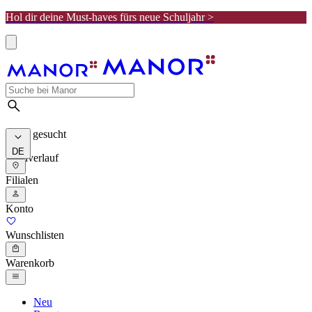
Hol dir deine Must-haves fürs neue Schuljahr >
Meist gesucht
DE
Suchverlauf
Filialen
Konto
Wunschlisten
Warenkorb
Neu