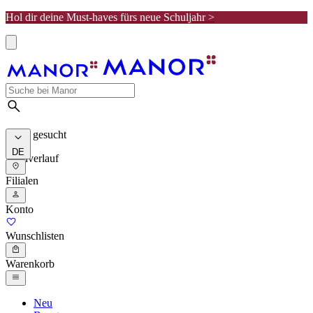
Hol dir deine Must-haves fürs neue Schuljahr >
Meist gesucht
DE
Suchverlauf
Filialen
Konto
Wunschlisten
Warenkorb
Neu