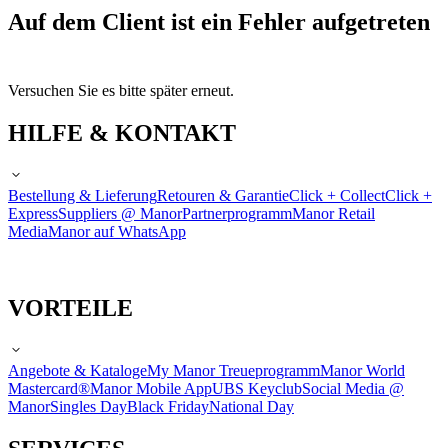
Auf dem Client ist ein Fehler aufgetreten
Versuchen Sie es bitte später erneut.
HILFE & KONTAKT
Bestellung & Lieferung
Retouren & Garantie
Click + Collect
Click +
Express
Suppliers @ Manor
Partnerprogramm
Manor Retail
Media
Manor auf WhatsApp
VORTEILE
Angebote & Kataloge
My Manor Treueprogramm
Manor World
Mastercard®
Manor Mobile App
UBS Keyclub
Social Media @
Manor
Singles Day
Black Friday
National Day