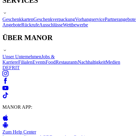
SERVICES
Geschenkkarten
Geschenkverpackung
Vorhangservice
Partnerangebote
Angebote
Rückrufe
Ausschlüsse
Wettbewerbe
ÜBER MANOR
Unser Unternehmen
Jobs &
Karriere
Filialen
Events
Food
Restaurants
Nachhaltigkeit
Medien
DE
FR
IT
MANOR APP:
Zum Help Center