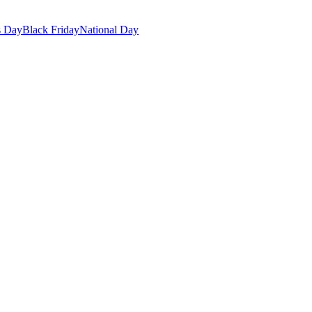
s Day
Black Friday
National Day