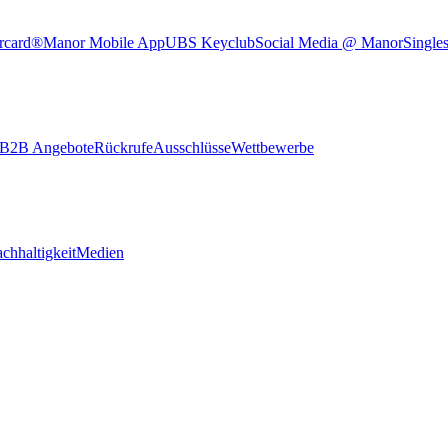
rcard®
Manor Mobile App
UBS Keyclub
Social Media @ Manor
Single
B2B Angebote
Rückrufe
Ausschlüsse
Wettbewerbe
chhaltigkeit
Medien