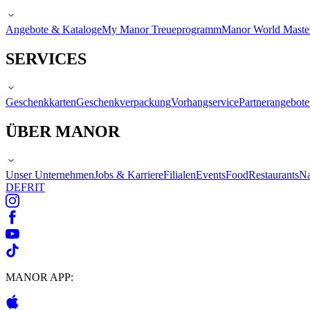
Angebote & Kataloge
My Manor Treueprogramm
Manor World Maste
SERVICES
Geschenkkarten
Geschenkverpackung
Vorhangservice
Partnerangebote
ÜBER MANOR
Unser Unternehmen
Jobs & Karriere
Filialen
Events
Food
Restaurants
Na
DE
FR
IT
MANOR APP: