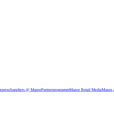
xpress
Suppliers @ Manor
Partnerprogramm
Manor Retail Media
Manor 