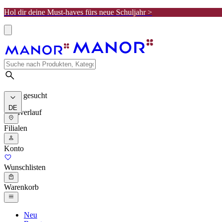
Hol dir deine Must-haves fürs neue Schuljahr >
Meist gesucht
DE
Suchverlauf
Filialen
Konto
Wunschlisten
Warenkorb
Neu