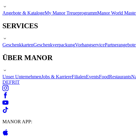
Angebote & Kataloge
My Manor Treueprogramm
Manor World Maste
SERVICES
Geschenkkarten
Geschenkverpackung
Vorhangservice
Partnerangebote
ÜBER MANOR
Unser Unternehmen
Jobs & Karriere
Filialen
Events
Food
Restaurants
Na
DE
FR
IT
MANOR APP: