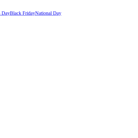
s Day
Black Friday
National Day