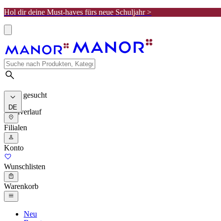
Hol dir deine Must-haves fürs neue Schuljahr >
Meist gesucht
DE
Suchverlauf
Filialen
Konto
Wunschlisten
Warenkorb
Neu