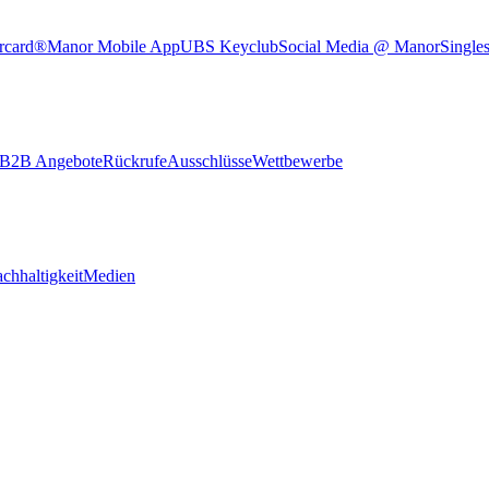
rcard®
Manor Mobile App
UBS Keyclub
Social Media @ Manor
Single
B2B Angebote
Rückrufe
Ausschlüsse
Wettbewerbe
chhaltigkeit
Medien