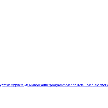
xpress
Suppliers @ Manor
Partnerprogramm
Manor Retail Media
Manor 