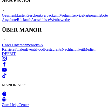
SERVICES
Geschenkkarten
Geschenkverpackung
Vorhangservice
Partnerangebote
Angebote
Rückrufe
Ausschlüsse
Wettbewerbe
ÜBER MANOR
Unser Unternehmen
Jobs &
Karriere
Filialen
Events
Food
Restaurants
Nachhaltigkeit
Medien
DE
FR
IT
MANOR APP:
Zum Help Center