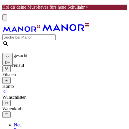
Hol dir deine Must-haves fürs neue Schuljahr >
Meist gesucht
DE
Suchverlauf
Filialen
Konto
Wunschlisten
Warenkorb
Neu