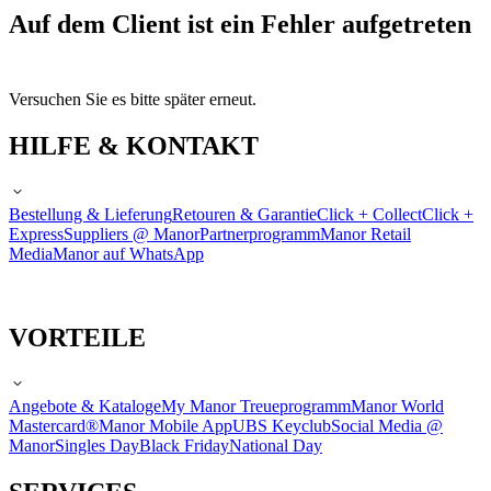
Auf dem Client ist ein Fehler aufgetreten
Versuchen Sie es bitte später erneut.
HILFE & KONTAKT
Bestellung & Lieferung
Retouren & Garantie
Click + Collect
Click +
Express
Suppliers @ Manor
Partnerprogramm
Manor Retail
Media
Manor auf WhatsApp
VORTEILE
Angebote & Kataloge
My Manor Treueprogramm
Manor World
Mastercard®
Manor Mobile App
UBS Keyclub
Social Media @
Manor
Singles Day
Black Friday
National Day