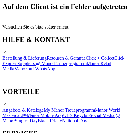
Auf dem Client ist ein Fehler aufgetreten
Versuchen Sie es bitte später erneut.
HILFE & KONTAKT
Bestellung & Lieferung
Retouren & Garantie
Click + Collect
Click +
Express
Suppliers @ Manor
Partnerprogramm
Manor Retail
Media
Manor auf WhatsApp
VORTEILE
Angebote & Kataloge
My Manor Treueprogramm
Manor World
Mastercard®
Manor Mobile App
UBS Keyclub
Social Media @
Manor
Singles Day
Black Friday
National Day