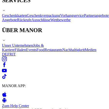
SERVICES
Geschenkkarten
Geschenkverpackung
Vorhangservice
Partnerangebote
Angebote
Rückrufe
Ausschlüsse
Wettbewerbe
ÜBER MANOR
Unser Unternehmen
Jobs &
Karriere
Filialen
Events
Food
Restaurants
Nachhaltigkeit
Medien
DE
FR
IT
MANOR APP:
Zum Help Center