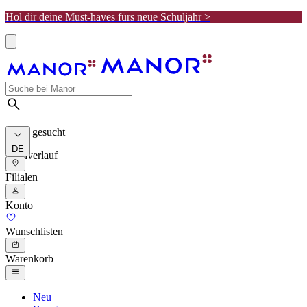
Hol dir deine Must-haves fürs neue Schuljahr >
Meist gesucht
DE
Suchverlauf
Filialen
Konto
Wunschlisten
Warenkorb
Neu