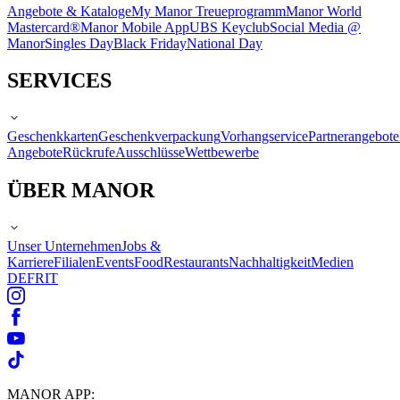
Angebote & Kataloge
My Manor Treueprogramm
Manor World
Mastercard®
Manor Mobile App
UBS Keyclub
Social Media @
Manor
Singles Day
Black Friday
National Day
SERVICES
Geschenkkarten
Geschenkverpackung
Vorhangservice
Partnerangebote
Angebote
Rückrufe
Ausschlüsse
Wettbewerbe
ÜBER MANOR
Unser Unternehmen
Jobs &
Karriere
Filialen
Events
Food
Restaurants
Nachhaltigkeit
Medien
DE
FR
IT
MANOR APP: