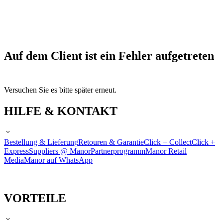
Auf dem Client ist ein Fehler aufgetreten
Versuchen Sie es bitte später erneut.
HILFE & KONTAKT
Bestellung & Lieferung
Retouren & Garantie
Click + Collect
Click +
Express
Suppliers @ Manor
Partnerprogramm
Manor Retail
Media
Manor auf WhatsApp
VORTEILE