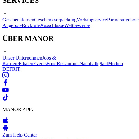
SERVICES
Geschenkkarten
Geschenkverpackung
Vorhangservice
Partnerangebote
Angebote
Rückrufe
Ausschlüsse
Wettbewerbe
ÜBER MANOR
Unser Unternehmen
Jobs &
Karriere
Filialen
Events
Food
Restaurants
Nachhaltigkeit
Medien
DE
FR
IT
MANOR APP:
Zum Help Center