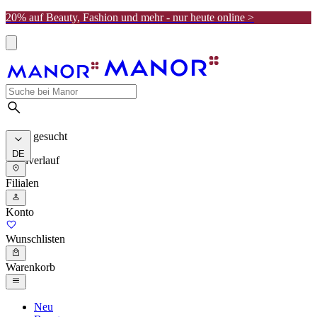
20% auf Beauty, Fashion und mehr - nur heute online >
Meist gesucht
DE
Suchverlauf
Filialen
Konto
Wunschlisten
Warenkorb
Neu