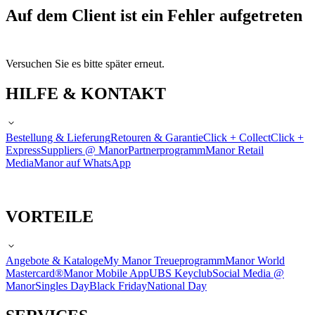
Auf dem Client ist ein Fehler aufgetreten
Versuchen Sie es bitte später erneut.
HILFE & KONTAKT
Bestellung & Lieferung
Retouren & Garantie
Click + Collect
Click +
Express
Suppliers @ Manor
Partnerprogramm
Manor Retail
Media
Manor auf WhatsApp
VORTEILE
Angebote & Kataloge
My Manor Treueprogramm
Manor World
Mastercard®
Manor Mobile App
UBS Keyclub
Social Media @
Manor
Singles Day
Black Friday
National Day