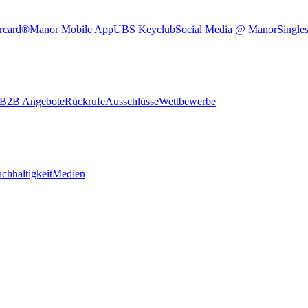
rcard®
Manor Mobile App
UBS Keyclub
Social Media @ Manor
Single
B2B Angebote
Rückrufe
Ausschlüsse
Wettbewerbe
chhaltigkeit
Medien