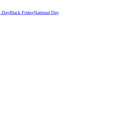
s Day
Black Friday
National Day