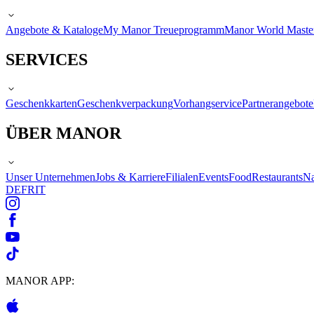
Angebote & Kataloge
My Manor Treueprogramm
Manor World Maste
SERVICES
Geschenkkarten
Geschenkverpackung
Vorhangservice
Partnerangebote
ÜBER MANOR
Unser Unternehmen
Jobs & Karriere
Filialen
Events
Food
Restaurants
Na
DE
FR
IT
MANOR APP: