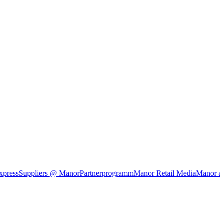
xpress
Suppliers @ Manor
Partnerprogramm
Manor Retail Media
Manor 