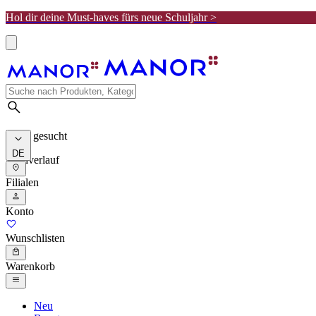
Hol dir deine Must-haves fürs neue Schuljahr >
Meist gesucht
DE
Suchverlauf
Filialen
Konto
Wunschlisten
Warenkorb
Neu