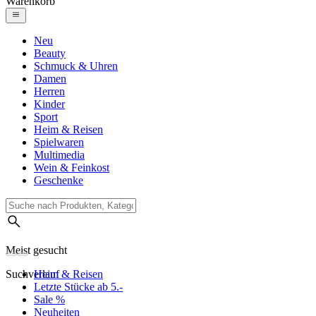
Warenkorb
Neu
Beauty
Schmuck & Uhren
Damen
Herren
Kinder
Sport
Heim & Reisen
Spielwaren
Multimedia
Wein & Feinkost
Geschenke
Meist gesucht
Suchverlauf
Heim & Reisen
Letzte Stücke ab 5.-
Sale %
Neuheiten