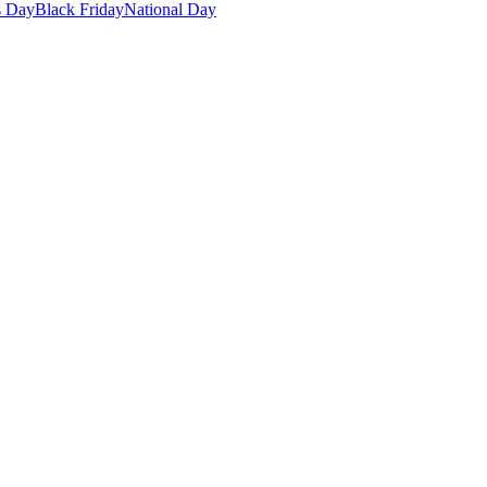
s Day
Black Friday
National Day