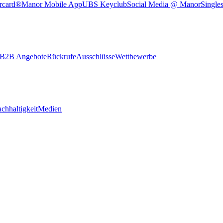
rcard®
Manor Mobile App
UBS Keyclub
Social Media @ Manor
Single
B2B Angebote
Rückrufe
Ausschlüsse
Wettbewerbe
chhaltigkeit
Medien