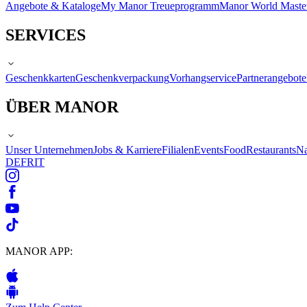
Angebote & Kataloge
My Manor Treueprogramm
Manor World Maste
SERVICES
Geschenkkarten
Geschenkverpackung
Vorhangservice
Partnerangebote
ÜBER MANOR
Unser Unternehmen
Jobs & Karriere
Filialen
Events
Food
Restaurants
Na
DE
FR
IT
MANOR APP: