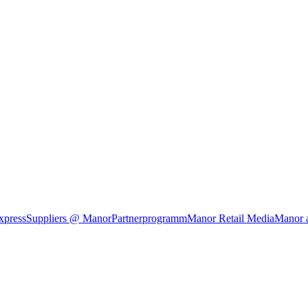
xpress
Suppliers @ Manor
Partnerprogramm
Manor Retail Media
Manor 