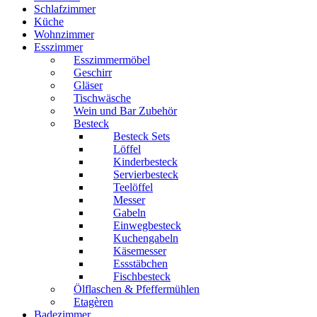
Schlafzimmer
Küche
Wohnzimmer
Esszimmer
Esszimmermöbel
Geschirr
Gläser
Tischwäsche
Wein und Bar Zubehör
Besteck
Besteck Sets
Löffel
Kinderbesteck
Servierbesteck
Teelöffel
Messer
Gabeln
Einwegbesteck
Kuchengabeln
Käsemesser
Essstäbchen
Fischbesteck
Ölflaschen & Pfeffermühlen
Etagèren
Badezimmer