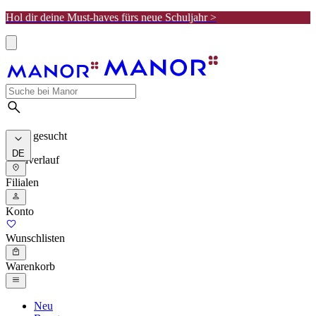
Hol dir deine Must-haves fürs neue Schuljahr >
Meist gesucht
DE
Suchverlauf
Filialen
Konto
Wunschlisten
Warenkorb
Neu