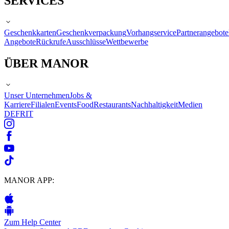
SERVICES
Geschenkkarten
Geschenkverpackung
Vorhangservice
Partnerangebote
Angebote
Rückrufe
Ausschlüsse
Wettbewerbe
ÜBER MANOR
Unser Unternehmen
Jobs &
Karriere
Filialen
Events
Food
Restaurants
Nachhaltigkeit
Medien
DE
FR
IT
MANOR APP:
Zum Help Center