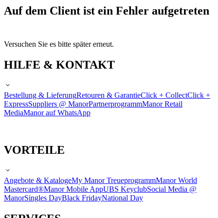
Auf dem Client ist ein Fehler aufgetreten
Versuchen Sie es bitte später erneut.
HILFE & KONTAKT
Bestellung & Lieferung
Retouren & Garantie
Click + Collect
Click +
Express
Suppliers @ Manor
Partnerprogramm
Manor Retail
Media
Manor auf WhatsApp
VORTEILE
Angebote & Kataloge
My Manor Treueprogramm
Manor World
Mastercard®
Manor Mobile App
UBS Keyclub
Social Media @
Manor
Singles Day
Black Friday
National Day