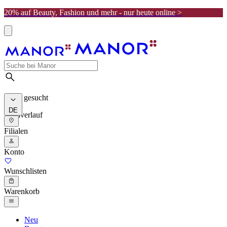
20% auf Beauty, Fashion und mehr - nur heute online >
Meist gesucht
DE
Suchverlauf
Filialen
Konto
Wunschlisten
Warenkorb
Neu