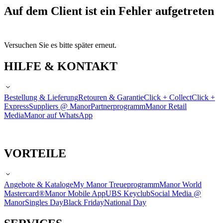
Auf dem Client ist ein Fehler aufgetreten
Versuchen Sie es bitte später erneut.
HILFE & KONTAKT
Bestellung & Lieferung
Retouren & Garantie
Click + Collect
Click +
Express
Suppliers @ Manor
Partnerprogramm
Manor Retail
Media
Manor auf WhatsApp
VORTEILE
Angebote & Kataloge
My Manor Treueprogramm
Manor World
Mastercard®
Manor Mobile App
UBS Keyclub
Social Media @
Manor
Singles Day
Black Friday
National Day