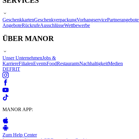
SERVICES
Geschenkkarten
Geschenkverpackung
Vorhangservice
Partnerangebote
Angebote
Rückrufe
Ausschlüsse
Wettbewerbe
ÜBER MANOR
Unser Unternehmen
Jobs &
Karriere
Filialen
Events
Food
Restaurants
Nachhaltigkeit
Medien
DE
FR
IT
MANOR APP:
Zum Help Center