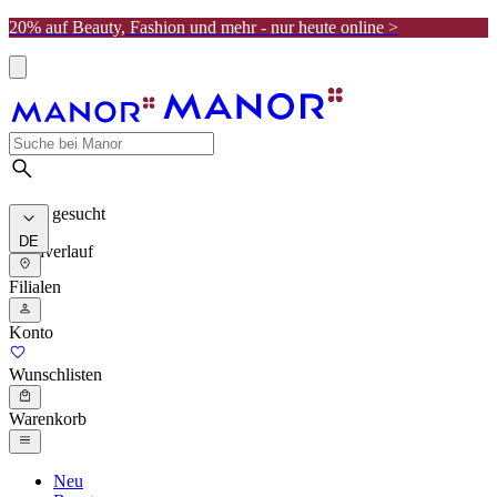
20% auf Beauty, Fashion und mehr - nur heute online >
Meist gesucht
DE
Suchverlauf
Filialen
Konto
Wunschlisten
Warenkorb
Neu