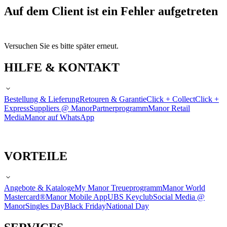
Auf dem Client ist ein Fehler aufgetreten
Versuchen Sie es bitte später erneut.
HILFE & KONTAKT
Bestellung & Lieferung
Retouren & Garantie
Click + Collect
Click +
Express
Suppliers @ Manor
Partnerprogramm
Manor Retail
Media
Manor auf WhatsApp
VORTEILE
Angebote & Kataloge
My Manor Treueprogramm
Manor World
Mastercard®
Manor Mobile App
UBS Keyclub
Social Media @
Manor
Singles Day
Black Friday
National Day