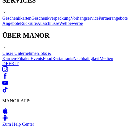
SERVICES
Geschenkkarten
Geschenkverpackung
Vorhangservice
Partnerangebote
Angebote
Rückrufe
Ausschlüsse
Wettbewerbe
ÜBER MANOR
Unser Unternehmen
Jobs &
Karriere
Filialen
Events
Food
Restaurants
Nachhaltigkeit
Medien
DE
FR
IT
MANOR APP:
Zum Help Center