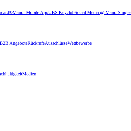
rcard®
Manor Mobile App
UBS Keyclub
Social Media @ Manor
Single
B2B Angebote
Rückrufe
Ausschlüsse
Wettbewerbe
chhaltigkeit
Medien