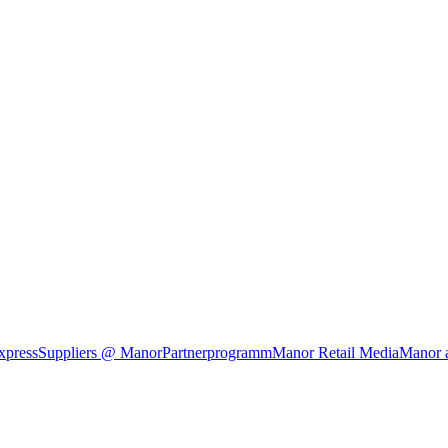
xpress
Suppliers @ Manor
Partnerprogramm
Manor Retail Media
Manor 