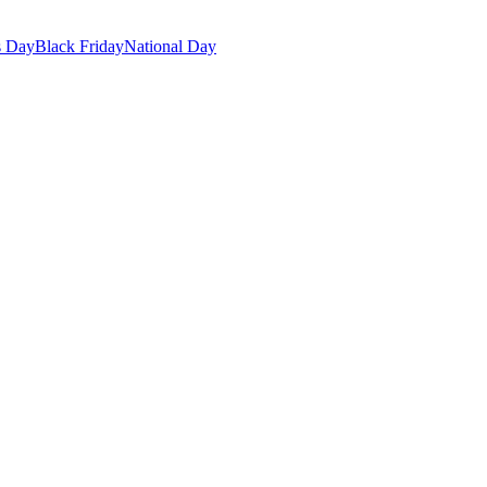
s Day
Black Friday
National Day