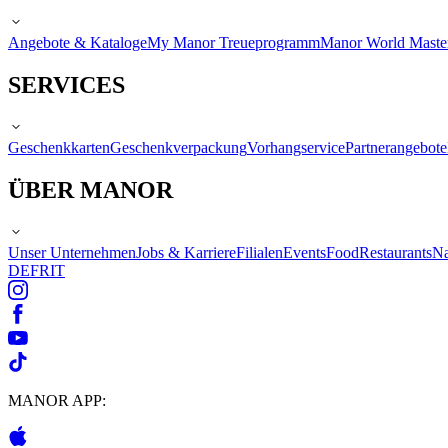
Angebote & Kataloge
My Manor Treueprogramm
Manor World Maste
SERVICES
Geschenkkarten
Geschenkverpackung
Vorhangservice
Partnerangebote
ÜBER MANOR
Unser Unternehmen
Jobs & Karriere
Filialen
Events
Food
Restaurants
Na
DE
FR
IT
MANOR APP: