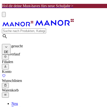
Hol dir deine Must-haves fürs neue Schuljahr >
Meist gesucht
DE
Suchverlauf
Filialen
Konto
Wunschlisten
Warenkorb
Neu