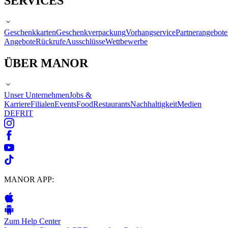
SERVICES
Geschenkkarten
Geschenkverpackung
Vorhangservice
Partnerangebote
Angebote
Rückrufe
Ausschlüsse
Wettbewerbe
ÜBER MANOR
Unser Unternehmen
Jobs &
Karriere
Filialen
Events
Food
Restaurants
Nachhaltigkeit
Medien
DE
FR
IT
MANOR APP:
Zum Help Center