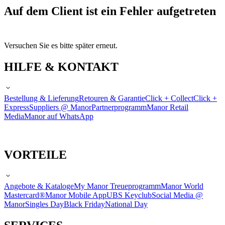
Auf dem Client ist ein Fehler aufgetreten
Versuchen Sie es bitte später erneut.
HILFE & KONTAKT
Bestellung & Lieferung
Retouren & Garantie
Click + Collect
Click +
Express
Suppliers @ Manor
Partnerprogramm
Manor Retail
Media
Manor auf WhatsApp
VORTEILE
Angebote & Kataloge
My Manor Treueprogramm
Manor World
Mastercard®
Manor Mobile App
UBS Keyclub
Social Media @
Manor
Singles Day
Black Friday
National Day