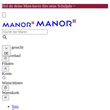
Hol dir deine Must-haves fürs neue Schuljahr >
Meist gesucht
DE
Suchverlauf
Filialen
Konto
Wunschlisten
Warenkorb
Neu