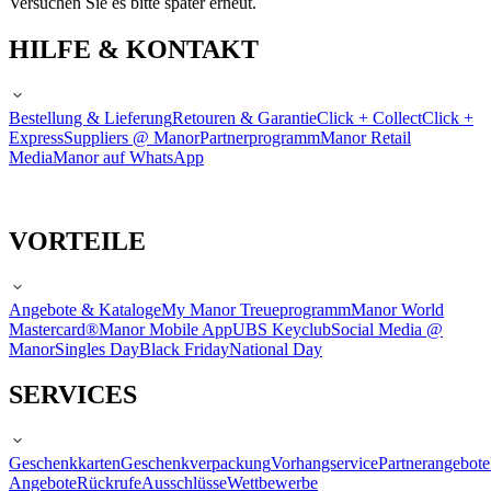
Versuchen Sie es bitte später erneut.
HILFE & KONTAKT
Bestellung & Lieferung
Retouren & Garantie
Click + Collect
Click +
Express
Suppliers @ Manor
Partnerprogramm
Manor Retail
Media
Manor auf WhatsApp
VORTEILE
Angebote & Kataloge
My Manor Treueprogramm
Manor World
Mastercard®
Manor Mobile App
UBS Keyclub
Social Media @
Manor
Singles Day
Black Friday
National Day
SERVICES
Geschenkkarten
Geschenkverpackung
Vorhangservice
Partnerangebote
Angebote
Rückrufe
Ausschlüsse
Wettbewerbe