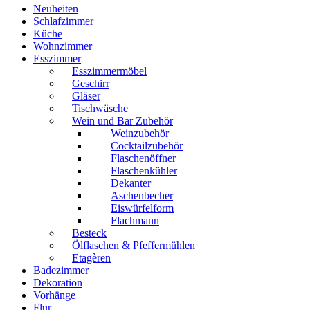
Neuheiten
Schlafzimmer
Küche
Wohnzimmer
Esszimmer
Esszimmermöbel
Geschirr
Gläser
Tischwäsche
Wein und Bar Zubehör
Weinzubehör
Cocktailzubehör
Flaschenöffner
Flaschenkühler
Dekanter
Aschenbecher
Eiswürfelform
Flachmann
Besteck
Ölflaschen & Pfeffermühlen
Etagèren
Badezimmer
Dekoration
Vorhänge
Flur