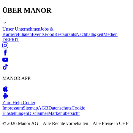
ÜBER MANOR
Unser Unternehmen
Jobs &
Karriere
Filialen
Events
Food
Restaurants
Nachhaltigkeit
Medien
DE
FR
IT
MANOR APP:
Zum Help Center
Impressum
Sitemap
AGB
Datenschutz
Cookie
Einstellungen
Disclaimer
Markenübersicht
–
© 2026 Manor AG – Alle Rechte vorbehalten – Alle Preise in CHF