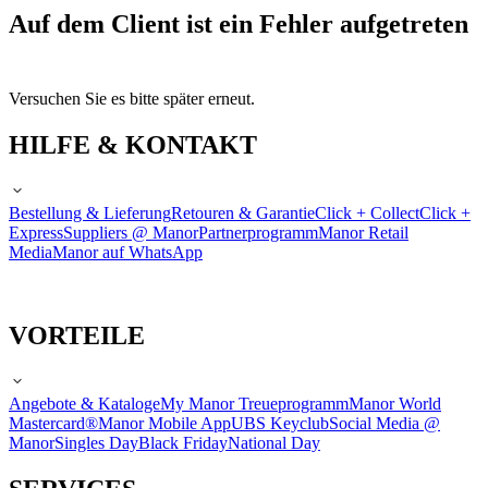
Auf dem Client ist ein Fehler aufgetreten
Versuchen Sie es bitte später erneut.
HILFE & KONTAKT
Bestellung & Lieferung
Retouren & Garantie
Click + Collect
Click +
Express
Suppliers @ Manor
Partnerprogramm
Manor Retail
Media
Manor auf WhatsApp
VORTEILE
Angebote & Kataloge
My Manor Treueprogramm
Manor World
Mastercard®
Manor Mobile App
UBS Keyclub
Social Media @
Manor
Singles Day
Black Friday
National Day