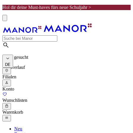
Hol dir deine Must-haves fürs neue Schuljahr >
Meist gesucht
DE
Suchverlauf
Filialen
Konto
Wunschlisten
Warenkorb
Neu