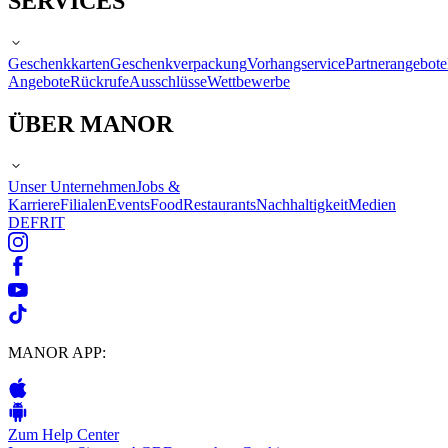
SERVICES
Geschenkkarten
Geschenkverpackung
Vorhangservice
Partnerangebote
Angebote
Rückrufe
Ausschlüsse
Wettbewerbe
ÜBER MANOR
Unser Unternehmen
Jobs &
Karriere
Filialen
Events
Food
Restaurants
Nachhaltigkeit
Medien
DE
FR
IT
MANOR APP:
Zum Help Center