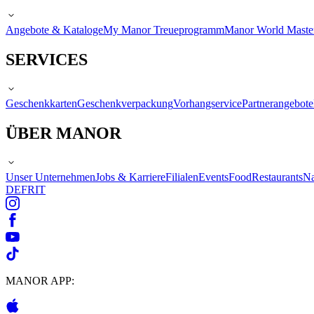
Angebote & Kataloge
My Manor Treueprogramm
Manor World Maste
SERVICES
Geschenkkarten
Geschenkverpackung
Vorhangservice
Partnerangebote
ÜBER MANOR
Unser Unternehmen
Jobs & Karriere
Filialen
Events
Food
Restaurants
Na
DE
FR
IT
MANOR APP: