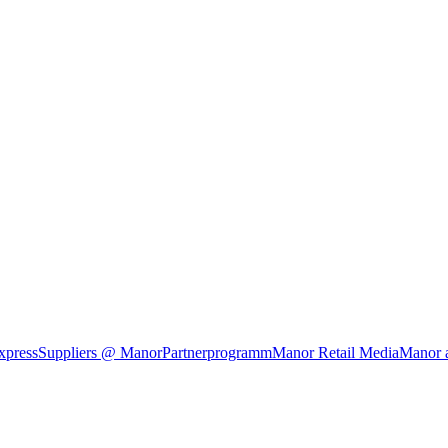
xpress
Suppliers @ Manor
Partnerprogramm
Manor Retail Media
Manor 