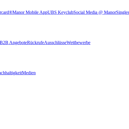
rcard®
Manor Mobile App
UBS Keyclub
Social Media @ Manor
Single
B2B Angebote
Rückrufe
Ausschlüsse
Wettbewerbe
chhaltigkeit
Medien