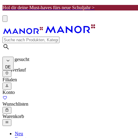
Hol dir deine Must-haves fürs neue Schuljahr >
Meist gesucht
DE
Suchverlauf
Filialen
Konto
Wunschlisten
Warenkorb
Neu