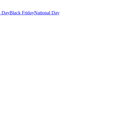
s Day
Black Friday
National Day