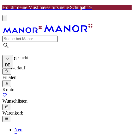
Hol dir deine Must-haves fürs neue Schuljahr >
Meist gesucht
DE
Suchverlauf
Filialen
Konto
Wunschlisten
Warenkorb
Neu