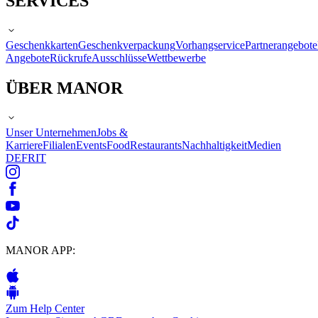
SERVICES
Geschenkkarten
Geschenkverpackung
Vorhangservice
Partnerangebote
Angebote
Rückrufe
Ausschlüsse
Wettbewerbe
ÜBER MANOR
Unser Unternehmen
Jobs &
Karriere
Filialen
Events
Food
Restaurants
Nachhaltigkeit
Medien
DE
FR
IT
MANOR APP:
Zum Help Center