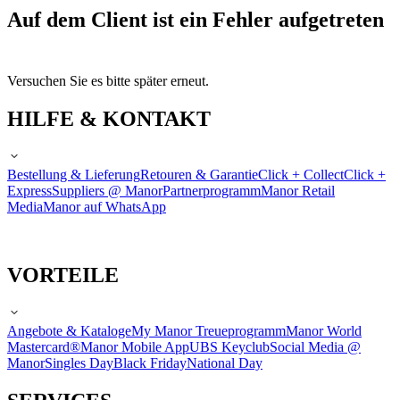
Auf dem Client ist ein Fehler aufgetreten
Versuchen Sie es bitte später erneut.
HILFE & KONTAKT
Bestellung & Lieferung
Retouren & Garantie
Click + Collect
Click +
Express
Suppliers @ Manor
Partnerprogramm
Manor Retail
Media
Manor auf WhatsApp
VORTEILE
Angebote & Kataloge
My Manor Treueprogramm
Manor World
Mastercard®
Manor Mobile App
UBS Keyclub
Social Media @
Manor
Singles Day
Black Friday
National Day