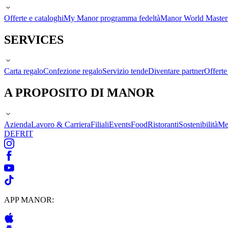
Offerte e cataloghi
My Manor programma fedeltà
Manor World Maste
SERVICES
Carta regalo
Confezione regalo
Servizio tende
Diventare partner
Offert
A PROPOSITO DI MANOR
Azienda
Lavoro & Carriera
Filiali
Events
Food
Ristoranti
Sostenibilità
Me
DE
FR
IT
APP MANOR: