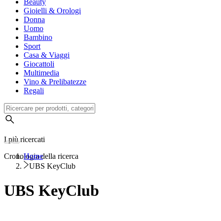
Beauty
Gioielli & Orologi
Donna
Uomo
Bambino
Sport
Casa & Viaggi
Giocattoli
Multimedia
Vino & Prelibatezze
Regali
I più ricercati
Cronologia della ricerca
Home
UBS KeyClub
UBS KeyClub