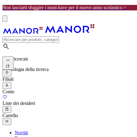
Non lasciarti sfuggire i must-have per il nuovo anno scolastico >
I più ricercati
IT
Cronologia della ricerca
Filiali
Conto
Liste dei desideri
Carrello
Novità