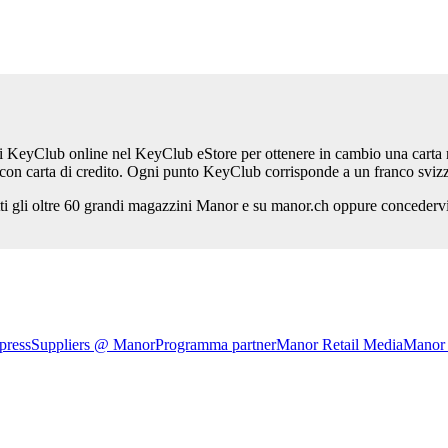
ti KeyClub online nel
KeyClub eStore per ottenere in cambio una carta r
con carta di credito. Ogni punto KeyClub corrisponde a un franco sviz
tutti gli oltre 60 grandi magazzini Manor e su manor.ch oppure conceder
press
Suppliers @ Manor
Programma partner
Manor Retail Media
Manor