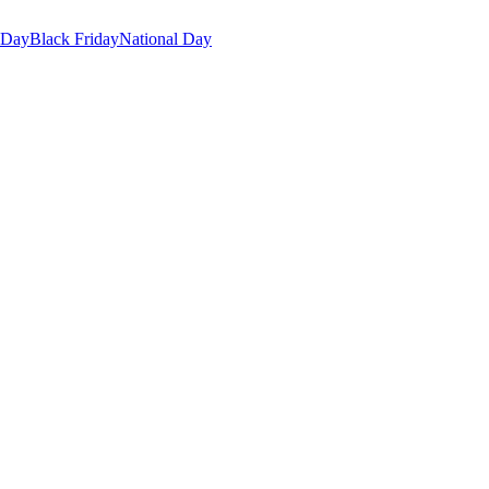
 Day
Black Friday
National Day