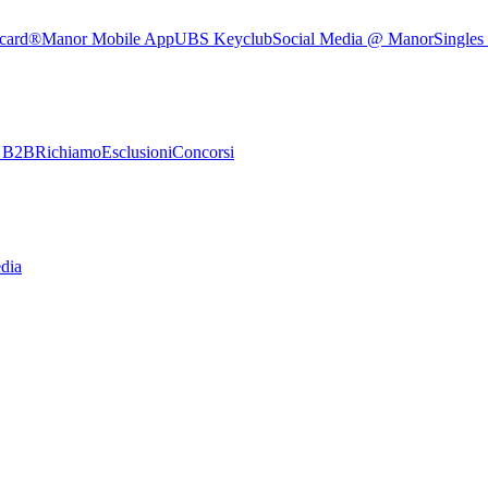
rcard®
Manor Mobile App
UBS Keyclub
Social Media @ Manor
Singles
e B2B
Richiamo
Esclusioni
Concorsi
dia