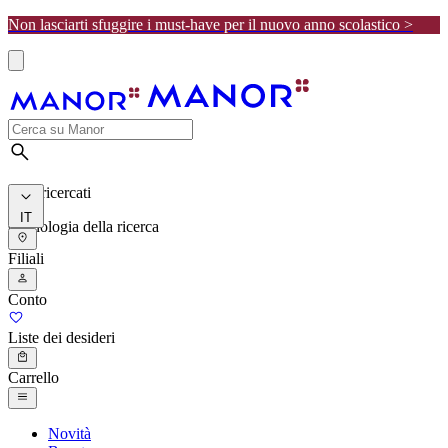
Non lasciarti sfuggire i must-have per il nuovo anno scolastico >
I più ricercati
IT
Cronologia della ricerca
Filiali
Conto
Liste dei desideri
Carrello
Novità