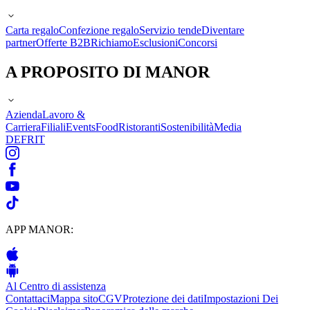
Carta regalo
Confezione regalo
Servizio tende
Diventare
partner
Offerte B2B
Richiamo
Esclusioni
Concorsi
A PROPOSITO DI MANOR
Azienda
Lavoro &
Carriera
Filiali
Events
Food
Ristoranti
Sostenibilità
Media
DE
FR
IT
APP MANOR:
Al Centro di assistenza
Contattaci
Mappa sito
CGV
Protezione dei dati
Impostazioni Dei