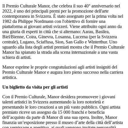
Il Premio Culturale Manor, che celebra il suo 40° anniversario nel
2022, è uno dei principali premi per la promozione dell'arte
contemporanea in Svizzera. È stato assegnato per la prima volta nel
1982 da Philippe Nordmann con l'obiettivo di fornire una
piattaforma ai giovani artisti svizzeri. Viene attribuito ogni anno da
una giuria di esperti in città che si alternano: Aarau, Basilea,
Biel/Bienne, Coira, Ginevra, Losanna, Lucerna (per la Svizzera
centrale), Lugano, Sciaffusa, Sion, San Gallo e Winterthur. Uno
sguardo alla lista degli artisti premiati mostra che il Premio Culturale
Manor ha spianato la strada alla scena internazionale a una vasta
schiera di artisti.
Manor esprime le proprie congratulazioni agli artisti insigniti del
Premio Culturale Manor e augura loro pieno successo nella carriera
artistica.
Un biglietto da visita per gli artisti
Con il Premio Culturale, Manor desidera promuovere i giovani
talenti artistici in Svizzera aumentando la loro notorietà e
presentando le loro creazioni a un più vasto pubblico. Ogni artista
premiato riceve un assegno da 15 000 franchi e beneficia
dell’acquisto da parte di Manor di una sua opera. Inoltre, Manor
finanzia un’esposizione presso il museo d’arte della città dell’artista
con vernissage e aperitivo, ai quali vengono invitate personalità