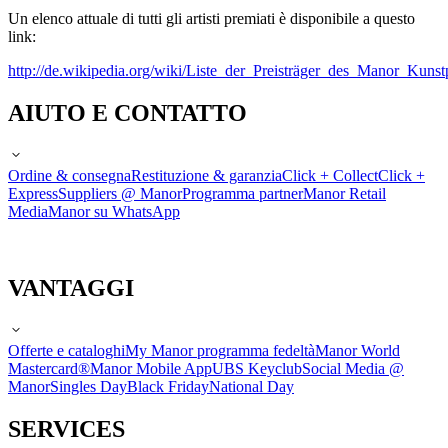
Un elenco attuale di tutti gli artisti premiati è disponibile a questo
link:
http://de.wikipedia.org/wiki/Liste_der_Preisträger_des_Manor_Kunst
AIUTO E CONTATTO
Ordine & consegna
Restituzione & garanzia
Click + Collect
Click +
Express
Suppliers @ Manor
Programma partner
Manor Retail
Media
Manor su WhatsApp
VANTAGGI
Offerte e cataloghi
My Manor programma fedeltà
Manor World
Mastercard®
Manor Mobile App
UBS Keyclub
Social Media @
Manor
Singles Day
Black Friday
National Day
SERVICES