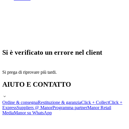
Si è verificato un errore nel client
Si prega di riprovare più tardi.
AIUTO E CONTATTO
Ordine & consegna
Restituzione & garanzia
Click + Collect
Click +
Express
Suppliers @ Manor
Programma partner
Manor Retail
Media
Manor su WhatsApp