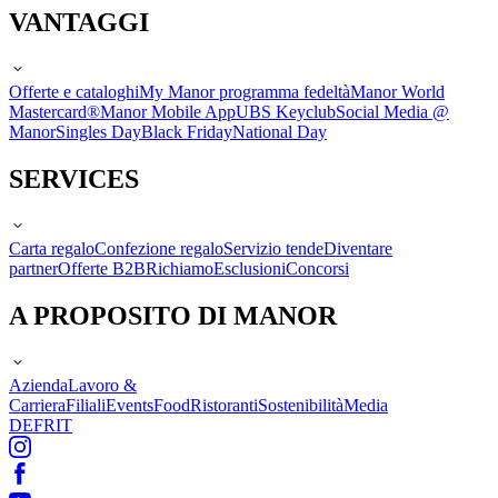
VANTAGGI
Offerte e cataloghi
My Manor programma fedeltà
Manor World
Mastercard®
Manor Mobile App
UBS Keyclub
Social Media @
Manor
Singles Day
Black Friday
National Day
SERVICES
Carta regalo
Confezione regalo
Servizio tende
Diventare
partner
Offerte B2B
Richiamo
Esclusioni
Concorsi
A PROPOSITO DI MANOR
Azienda
Lavoro &
Carriera
Filiali
Events
Food
Ristoranti
Sostenibilità
Media
DE
FR
IT