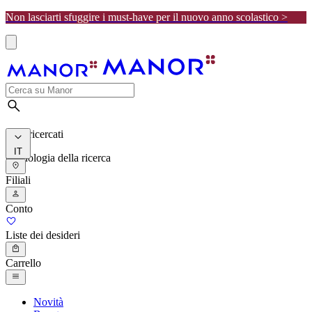
Non lasciarti sfuggire i must-have per il nuovo anno scolastico >
I più ricercati
IT
Cronologia della ricerca
Filiali
Conto
Liste dei desideri
Carrello
Novità