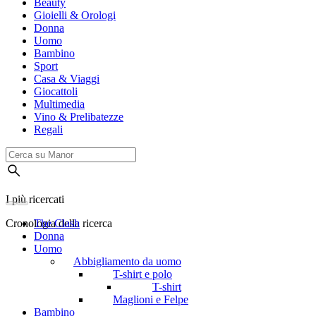
Beauty
Gioielli & Orologi
Donna
Uomo
Bambino
Sport
Casa & Viaggi
Giocattoli
Multimedia
Vino & Prelibatezze
Regali
I più ricercati
Cronologia della ricerca
The Clash
Donna
Uomo
Abbigliamento da uomo
T-shirt e polo
T-shirt
Maglioni e Felpe
Bambino