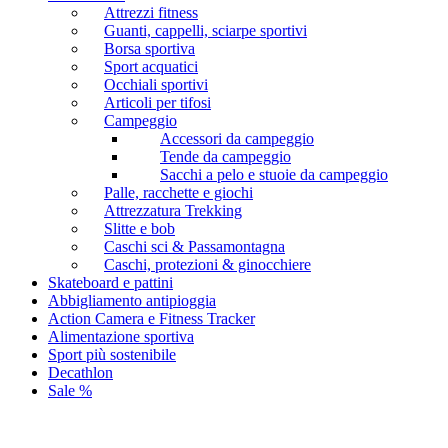
Attrezzi fitness
Guanti, cappelli, sciarpe sportivi
Borsa sportiva
Sport acquatici
Occhiali sportivi
Articoli per tifosi
Campeggio
Accessori da campeggio
Tende da campeggio
Sacchi a pelo e stuoie da campeggio
Palle, racchette e giochi
Attrezzatura Trekking
Slitte e bob
Caschi sci & Passamontagna
Caschi, protezioni & ginocchiere
Skateboard e pattini
Abbigliamento antipioggia
Action Camera e Fitness Tracker
Alimentazione sportiva
Sport più sostenibile
Decathlon
Sale %