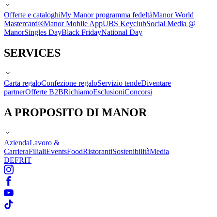
Offerte e cataloghi
My Manor programma fedeltà
Manor World
Mastercard®
Manor Mobile App
UBS Keyclub
Social Media @
Manor
Singles Day
Black Friday
National Day
SERVICES
Carta regalo
Confezione regalo
Servizio tende
Diventare
partner
Offerte B2B
Richiamo
Esclusioni
Concorsi
A PROPOSITO DI MANOR
Azienda
Lavoro &
Carriera
Filiali
Events
Food
Ristoranti
Sostenibilità
Media
DE
FR
IT