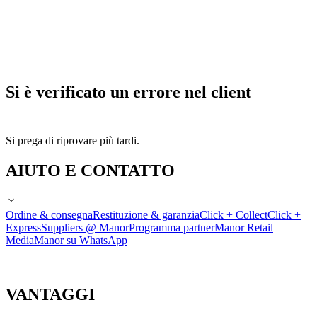
Si è verificato un errore nel client
Si prega di riprovare più tardi.
AIUTO E CONTATTO
Ordine & consegna
Restituzione & garanzia
Click + Collect
Click +
Express
Suppliers @ Manor
Programma partner
Manor Retail
Media
Manor su WhatsApp
VANTAGGI