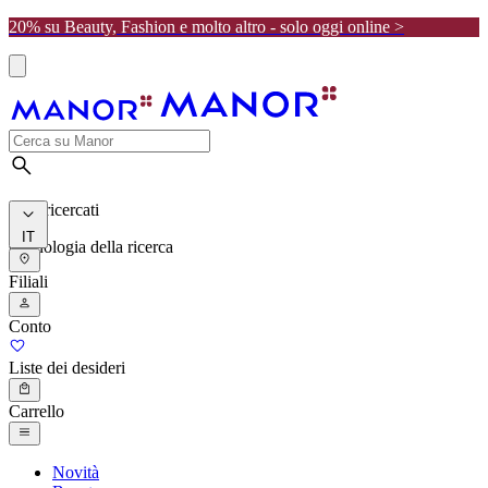
20% su Beauty, Fashion e molto altro - solo oggi online >
I più ricercati
IT
Cronologia della ricerca
Filiali
Conto
Liste dei desideri
Carrello
Novità