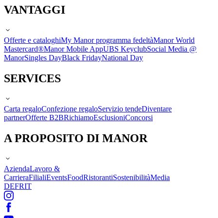
VANTAGGI
Offerte e cataloghi
My Manor programma fedeltà
Manor World
Mastercard®
Manor Mobile App
UBS Keyclub
Social Media @
Manor
Singles Day
Black Friday
National Day
SERVICES
Carta regalo
Confezione regalo
Servizio tende
Diventare
partner
Offerte B2B
Richiamo
Esclusioni
Concorsi
A PROPOSITO DI MANOR
Azienda
Lavoro &
Carriera
Filiali
Events
Food
Ristoranti
Sostenibilità
Media
DE
FR
IT