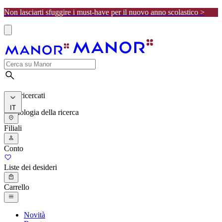
Non lasciarti sfuggire i must-have per il nuovo anno scolastico >
I più ricercati
IT
Cronologia della ricerca
Filiali
Conto
Liste dei desideri
Carrello
Novità