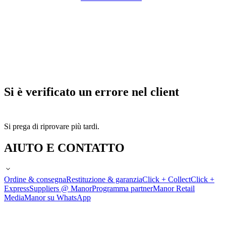
Si è verificato un errore nel client
Si prega di riprovare più tardi.
AIUTO E CONTATTO
Ordine & consegna
Restituzione & garanzia
Click + Collect
Click +
Express
Suppliers @ Manor
Programma partner
Manor Retail
Media
Manor su WhatsApp