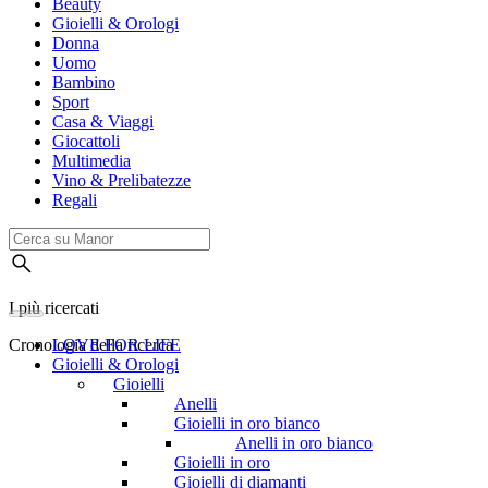
Beauty
Gioielli & Orologi
Donna
Uomo
Bambino
Sport
Casa & Viaggi
Giocattoli
Multimedia
Vino & Prelibatezze
Regali
I più ricercati
Cronologia della ricerca
LOVE FOR LIFE
Gioielli & Orologi
Gioielli
Anelli
Gioielli in oro bianco
Anelli in oro bianco
Gioielli in oro
Gioielli di diamanti